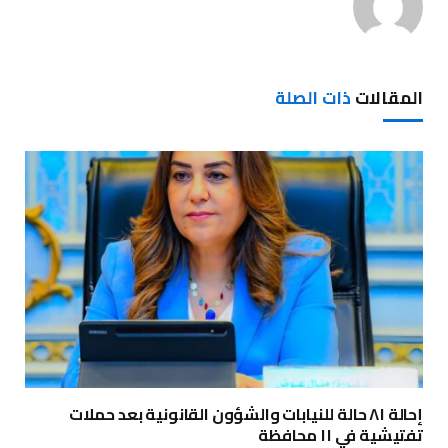
المقالات
ذات الصلة
إحالة ٨١ حالة للنيابات والشؤون القانونية بعد حملات
تفتيشية في ١١ محافظة