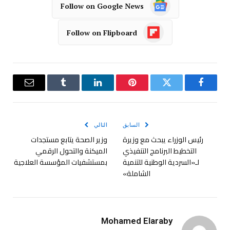
Follow on Google News
Follow on Flipboard
فيسبوك
تويتر
بينتيريست
لينكدإن
Tumblr
البريد
الإلكترو
السابق
التالي
رئيس الوزراء يبحث مع وزيرة
وزير الصحة يتابع مستجدات
التخطيط البرنامج التنفيذي
الميكنة والتحول الرقمي
لـ«السردية الوطنية للتنمية
بمستشفيات المؤسسة العلاجية
الشاملة»
Mohamed Elaraby