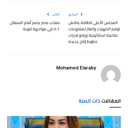
الإلكترو
السابق
التالي
المجلس الأعلى للطاقة يناقش
منتخب مصر يخسر أمام السنغال
توفير الكهرباء والغاز لمشروعات
1-0 في مواجهة قوية
صناعية استراتيجية ورفع قدرات
خطوط إنتاج جديدة
Mohamed Elaraby
المقالات
ذات الصلة