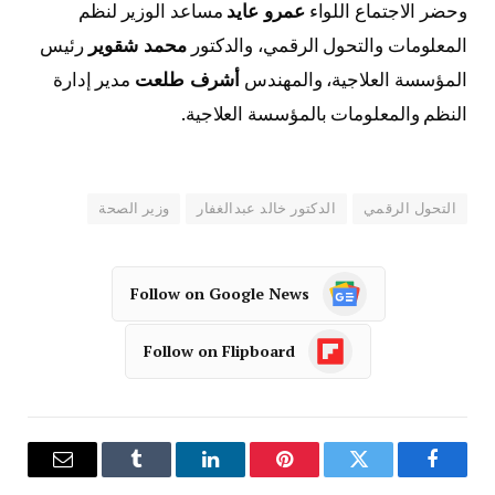
وحضر الاجتماع اللواء
عمرو عايد
مساعد الوزير لنظم
المعلومات والتحول الرقمي، والدكتور
محمد شقوير
رئيس
المؤسسة العلاجية، والمهندس
أشرف طلعت
مدير إدارة
النظم والمعلومات بالمؤسسة العلاجية.
التحول الرقمي
الدكتور خالد عبدالغفار
وزير الصحة
Follow on Google News
Follow on Flipboard
فيسبوك
تويتر
بينتيريست
لينكدإن
Tumblr
البريد