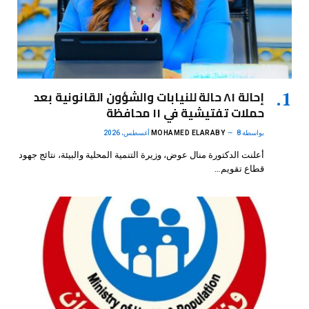
إحالة ٨١ حالة للنيابات والشؤون القانونية بعد
حملات تفتيشية في ١١ محافظة
بواسطة
8 أغسطس، 2026
MOHAMED ELARABY
أعلنت الدكتورة منال عوض، وزيرة التنمية المحلية والبيئة، نتائج جهود
قطاع تقويم…