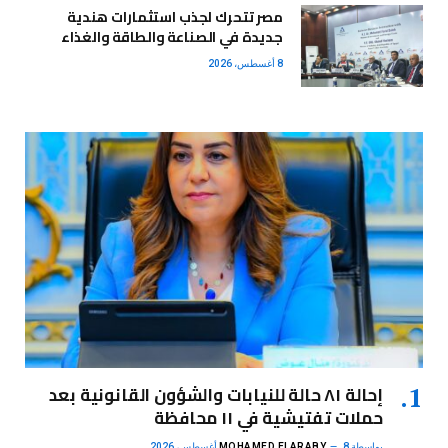
مصر تتحرك لجذب استثمارات هندية
جديدة في الصناعة والطاقة والغذاء
8 أغسطس، 2026
إحالة ٨١ حالة للنيابات والشؤون القانونية بعد
حملات تفتيشية في ١١ محافظة
بواسطة
8 أغسطس، 2026
MOHAMED ELARABY