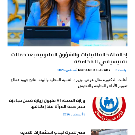
إحالة ٨١ حالة للنيابات والشؤون القانونية بعد حملات
تفتيشية في ١١ محافظة
بواسطة
8 أغسطس، 2026
MOHAMED ELARABY
أعلنت الدكتورة منال عوض، وزيرة التنمية المحلية والبيئة، نتائج جهود قطاع
تقويم الأداء والمتابعة والتفتيش…
وزارة الصحة: ٧١ مليون زيارة ضمن مبادرة
دعم صحة المرأة منذ إطلاقها
8 أغسطس، 2026
مصر تتحرك لجذب استثمارات هندية