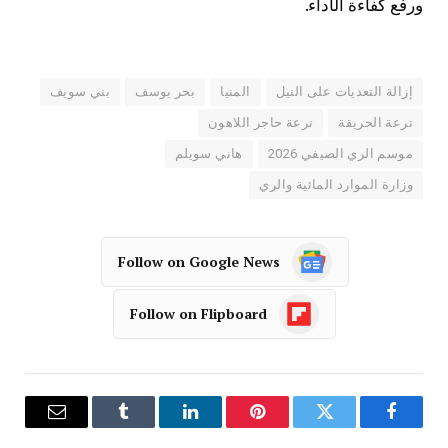
ورفع كفاءة الأداء.
إزالة التعديات على النيل
المنيا
بحر يوسف
بني سويف
ترعة الحريقة
ترعة حاجر اللاهون
موسم الري الصيفي 2026
هاني سويلم
وزارة الموارد المائية والري
Follow on Google News
Follow on Flipboard
فيسبوك
تويتر
بينتيريست
لينكدإن
Tumblr
البريد