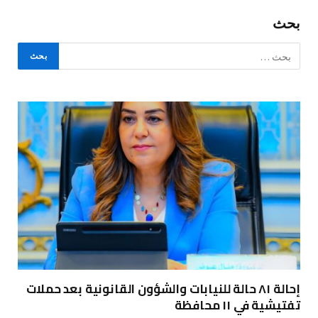
بحث
إحالة ٨١ حالة للنيابات والشؤون القانونية بعد حملات
تفتيشية في ١١ محافظة