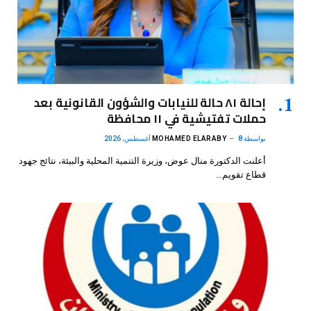
إحالة ٨١ حالة للنيابات والشؤون القانونية بعد
حملات تفتيشية في ١١ محافظة
بواسطة
8 أغسطس، 2026
MOHAMED ELARABY
أعلنت الدكتورة منال عوض، وزيرة التنمية المحلية والبيئة، نتائج جهود
قطاع تقويم…