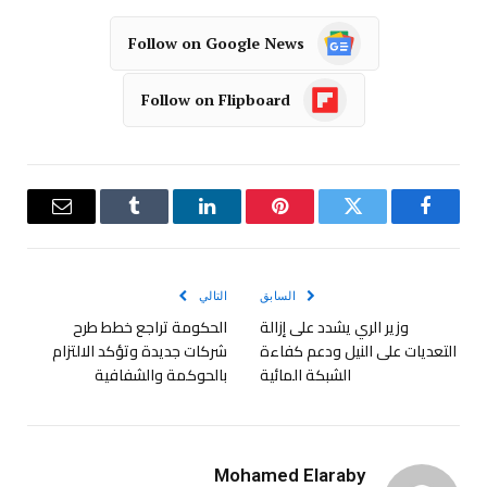
Follow on Google News
Follow on Flipboard
فيسبوك
تويتر
بينتيريست
لينكدإن
Tumblr
البريد
الإلكترو
السابق
التالي
وزير الري يشدد على إزالة
الحكومة تراجع خطط طرح
التعديات على النيل ودعم كفاءة
شركات جديدة وتؤكد الالتزام
الشبكة المائية
بالحوكمة والشفافية
Mohamed Elaraby