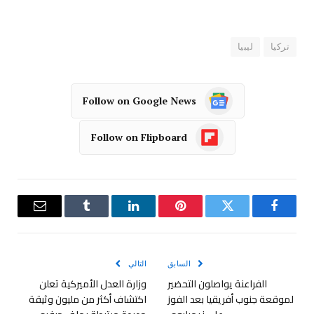
تركيا
ليبيا
Follow on Google News
Follow on Flipboard
فيسبوك
تويتر
بينتيريست
لينكدإن
Tumblr
البريد
الإلكترو
السابق
التالي
الفراعنة يواصلون التحضير
وزارة العدل الأميركية تعلن
لموقعة جنوب أفريقيا بعد الفوز
اكتشاف أكثر من مليون وثيقة