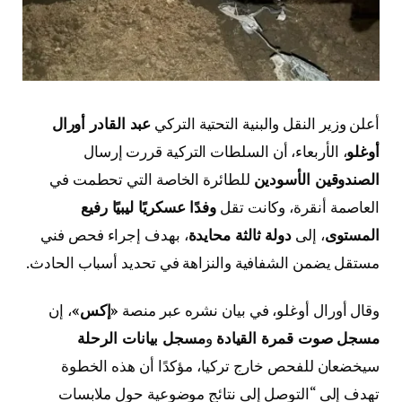
أعلن وزير النقل والبنية التحتية التركي
عبد القادر أورال
أوغلو
، الأربعاء، أن السلطات التركية قررت إرسال
الصندوقين الأسودين
للطائرة الخاصة التي تحطمت في
العاصمة أنقرة، وكانت تقل
وفدًا عسكريًا ليبيًا رفيع
المستوى
، إلى
دولة ثالثة محايدة
، بهدف إجراء فحص فني
مستقل يضمن الشفافية والنزاهة في تحديد أسباب الحادث.
وقال أورال أوغلو، في بيان نشره عبر منصة
«إكس»
، إن
مسجل صوت قمرة القيادة
و
مسجل بيانات الرحلة
سيخضعان للفحص خارج تركيا، مؤكدًا أن هذه الخطوة
تهدف إلى “التوصل إلى نتائج موضوعية حول ملابسات