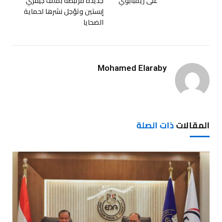
على زيمبابوي
جديدة مرتبطة بملف جيفري
إبستين وتؤجل نشرها لحماية
الضحايا
Mohamed Elaraby
المقالات
ذات الصلة