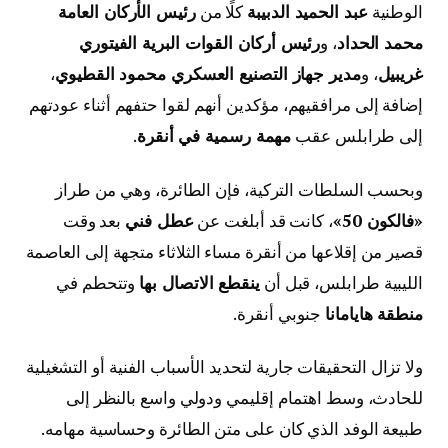
الوطنية
عبد الحميد الدبيبة
كلًا من
رئيس الأركان العامة
محمد الحداد
، و
رئيس أركان القوات البرية الفيتوري
غريبيل
، و
مدير جهاز التصنيع العسكري محمود القطيوي
،
إضافة إلى مرافقيهم، مؤكدين أنهم لقوا حتفهم أثناء عودتهم
إلى طرابلس عقب
مهمة رسمية في أنقرة
.
وبحسب السلطات التركية، فإن الطائرة، وهي من طراز
«فالكون 50»
، كانت قد أبلغت عن
عطل فني
بعد وقت
قصير من إقلاعها من أنقرة مساء الثلاثاء متجهة إلى العاصمة
الليبية طرابلس، قبل أن
ينقطع الاتصال بها
وتتحطم في
منطقة هايامانا
جنوبي أنقرة.
ولا تزال التحقيقات جارية لتحديد الأسباب الفنية أو التشغيلية
للحادث، وسط اهتمام إقليمي ودولي واسع بالنظر إلى
طبيعة الوفد الذي كان على متن الطائرة وحساسية مهامه.