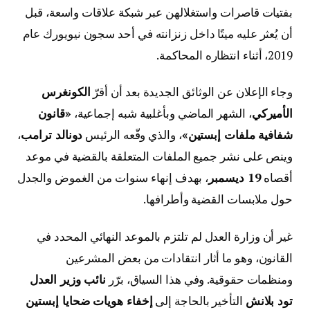
بفتيات قاصرات واستغلالهن عبر شبكة علاقات واسعة، قبل
أن يُعثر عليه ميتًا داخل زنزانته في أحد سجون نيويورك عام
2019، أثناء انتظاره المحاكمة.
وجاء الإعلان عن الوثائق الجديدة بعد أن أقرّ
الكونغرس
الأميركي
، الشهر الماضي وبأغلبية شبه إجماعية،
«قانون
شفافية ملفات إبستين»
، والذي وقّعه الرئيس
دونالد ترامب
،
وينص على نشر جميع الملفات المتعلقة بالقضية في موعد
أقصاه
19 ديسمبر
، بهدف إنهاء سنوات من الغموض والجدل
حول ملابسات القضية وأطرافها.
غير أن وزارة العدل لم تلتزم بالموعد النهائي المحدد في
القانون، وهو ما أثار انتقادات من بعض المشرعين
ومنظمات حقوقية. وفي هذا السياق، برّر
نائب وزير العدل
تود بلانش
التأخير بالحاجة إلى
إخفاء هويات ضحايا إبستين