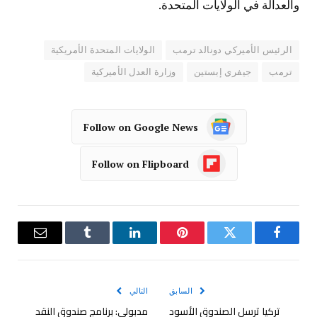
والعدالة في الولايات المتحدة.
الرئيس الأميركي دونالد ترمب
الولايات المتحدة الأمريكية
ترمب
جيفري إبستين
وزارة العدل الأميركية
Follow on Google News
Follow on Flipboard
فيسبوك
تويتر
بينتيريست
لينكدإن
Tumblr
البريد
الإلكترو
السابق
التالي
تركيا ترسل الصندوق الأسود
مدبولي: برنامج صندوق النقد