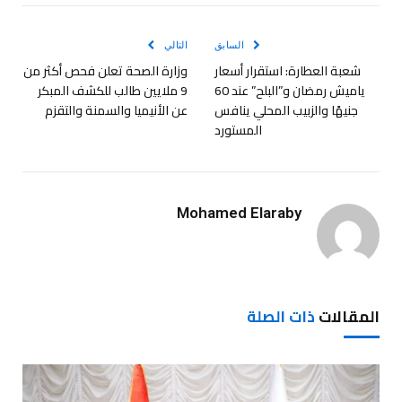
الإلكترو
السابق
التالي
شعبة العطارة: استقرار أسعار
وزارة الصحة تعلن فحص أكثر من
ياميش رمضان و”البلح” عند 60
9 ملايين طالب للكشف المبكر
جنيهًا والزبيب المحلي ينافس
عن الأنيميا والسمنة والتقزم
المستورد
Mohamed Elaraby
المقالات
ذات الصلة