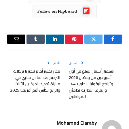
Follow on Flipboard
فيسبوك
تويتر
بينتيريست
لينكدإن
Tumblr
البريد
الإلكترو
السابق
التالي
استقرار أسعار السلع في أول
مصر تخسر أمام نيجيريا بركلات
أسبوعين من رمضان 2026
الترجيح بعد تعادل سلبي في
وتراجع البقوليات حتى 40%..
مباراة تحديد المركزين الثالث
والغرف التجارية تطمئن
والرابع بكأس أمم أفريقيا 2025
المواطنين
Mohamed Elaraby