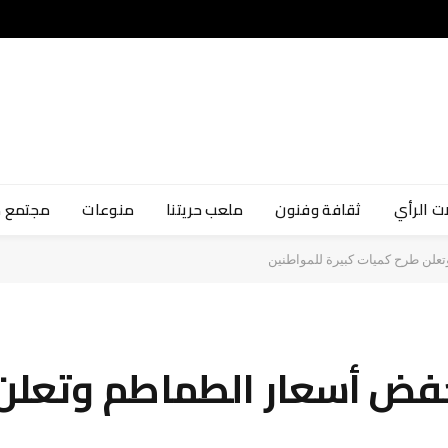
ت الرأي
ثقافة وفنون
ملعب حريتنا
منوعات
مجتمع 
علن طرح كميات كبيرة للمواطنين
لخفض أسعار الطماطم وتعلن