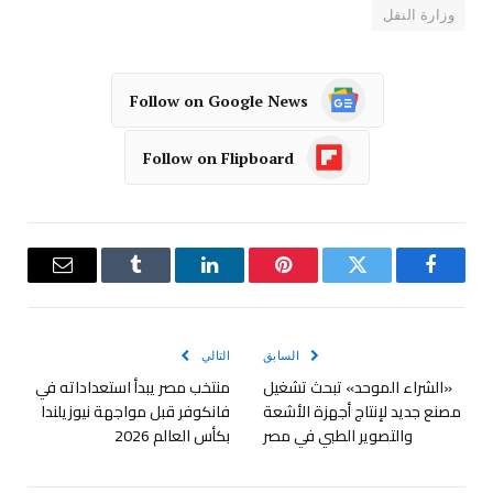
وزارة النقل
Follow on Google News
Follow on Flipboard
فيسبوك
تويتر
بينتيريست
لينكدإن
Tumblr
البريد
الإلكترو
السابق
التالي
«الشراء الموحد» تبحث تشغيل
منتخب مصر يبدأ استعداداته في
مصنع جديد لإنتاج أجهزة الأشعة
فانكوفر قبل مواجهة نيوزيلندا
والتصوير الطبي في مصر
بكأس العالم 2026