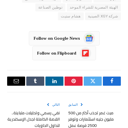
الهيئة المصرية للشراء الموحد
توطين الصناعة
شركة XGY الصينية
هشام ستيت
Follow on Google News
Follow on Flipboard
فيسبوك
تويتر
بينتيريست
لينكدإن
Tumblr
البريد
الإلكترو
السابق
التالي
ميت غمر تجذب أكثر من 500
نفي رسمي وتحليلات متباينة..
مليون جنيه استثمارات وتوفر
القصة الكاملة لجدل الإسكندرية
2500 فرصة عمل
لتداول الحاويات