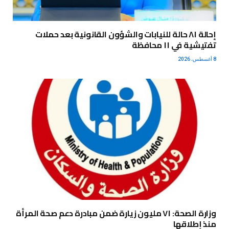
إحالة ٨١ حالة للنيابات والشؤون القانونية بعد حملات
تفتيشية في ١١ محافظة
8 أغسطس، 2026
وزارة الصحة: ٧١ مليون زيارة ضمن مبادرة دعم صحة المرأة
منذ إطلاقها