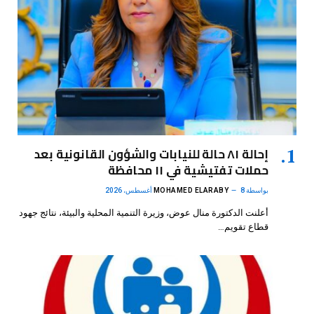
إحالة ٨١ حالة للنيابات والشؤون القانونية بعد
حملات تفتيشية في ١١ محافظة
بواسطة
8 أغسطس، 2026
MOHAMED ELARABY
أعلنت الدكتورة منال عوض، وزيرة التنمية المحلية والبيئة، نتائج جهود
قطاع تقويم…