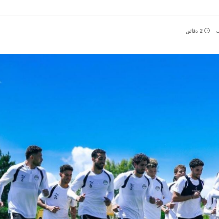
ت
2 دقائق