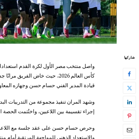
شاركها
واصل منتخب مصر الأول لكرة القدم استعدادات
كأس العالم 2026، حيث خاض الفريق
قيادة المدير الفني حسام حسن وجهازه المعاو
وشهد المران تنفيذ مجموعة من التدريبات البدني
إجراء تقسيمة بين اللاعبين، واختُتمت الحصة ا
وحرص حسام حسن على عقد جلسة مع اللاعبين ق
والاستعداد الذهني للمواجهة المرتقبة أمام من