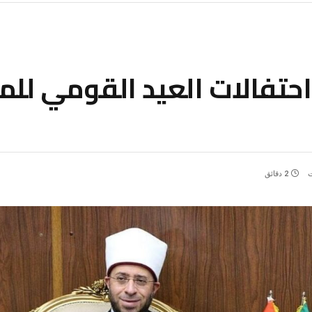
حتفالات العيد القومي للم
ت
2 دقائق