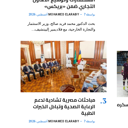
التجاري ضمن «بريكس»
بواسطة
7 أغسطس، 2026
MOHAMED ELARABY
بحث الدكتور محمد فريد صالح، وزير الاستثمار
والتجارة الخارجية، مع فلاديمير إلييتشيف،…
مباحثات مصرية تشادية لدعم
سكره
الرعاية الصحية وتبادل الخبرات
الطبية
بواسطة
7 أغسطس، 2026
MOHAMED ELARABY