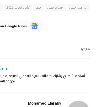
إبراهيم حسن
حسام حسن
فيفا
كأس العالم 2026
م
 on Google News
شاركها.
الس
أسامة الأزهري يشارك احتفالات العيد القومي للمنوفية وي
بجهود التن
Mohamed Elaraby