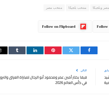
صر وبلجيكا
منتخب بلجيكا
منتخب مصر
Follow on Flipboard
Follow
فيسبوك
تويتر
بينتيريست
لينكدإن
Tumblr
ابق
التالي
شيد
فيفا يختار أمين عمر ومحمود أبو الرجال لمباراة العراق والنرو
مية
في كأس العالم 2026