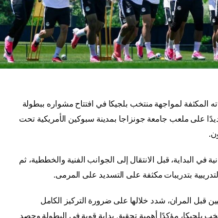
ه المكثفة لمواجهة منتخب بلجيكا في افتتاح مشواره ببطولة
 مرانًا جديدًا على ملعب جامعة جونزاجا بمدينة سبوكين الأمريكية تحت
ن.
ة في البداية، قبل الانتقال إلى الجوانب الفنية والخططية، ثم
لتدريبية بتدريبات مكثفة على التسديد على المرمى.
بل المران، شدد خلالها على ضرورة التركيز الكامل
تخب بلجيكا، مؤكدًا أهمية تحقيق بداية قوية في البطولة وحصد