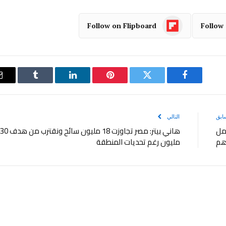
Follow on Flipboard
Follow
فيسبوك
تويتر
بينتيريست
لينكدإن
Tumblr
ابق
التالي
عمل
هاني بيتر: مصر تجاوزت 18 مليون سائح ونقترب من هدف 0
أهم
مليون رغم تحديات المنطقة