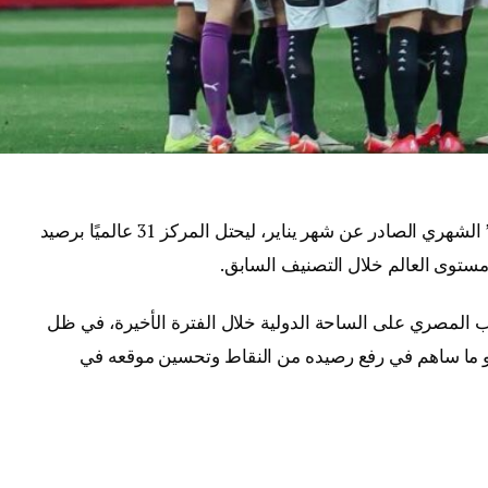
تقدم منتخب مصر 4 مراكز في تصنيف “FIFA” الشهري الصادر عن شهر يناير، ليحتل المركز 31 عالميًا برصيد
 المصري على الساحة الدولية خلال الفترة الأخيرة، في ظل
وهو ما ساهم في رفع رصيده من النقاط وتحسين موقعه في