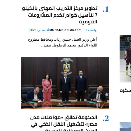
تطوير مركز التدريب المهني بالكيلو
7 لتأهيل كوادر تخدم المشروعات
القومية
بواسطة
5 أغسطس، 2026
MOHAMED ELARABY
أعلن وزير العمل حسن رداد، ومحافظ مطروح
اللواء الدكتور محمد الزملوط، تنفيذ…
سكره
الحكومة تطلق «مواصلات مدن
مصر» لتشغيل النقل الذكي في
المدن العمرانية الجديدة