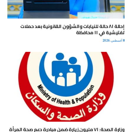
إحالة ٨١ حالة للنيابات والشؤون القانونية بعد حملات
تفتيشية في ١١ محافظة
8 أغسطس، 2026
وزارة الصحة: ٧١ مليون زيارة ضمن مبادرة دعم صحة المرأة