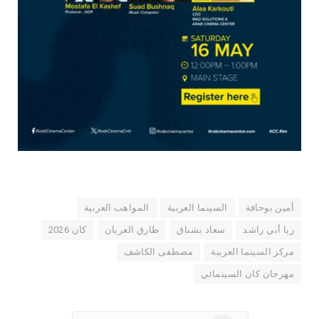
أمين بوحافة
السينما العربية
المواهب العربية
ريا أبي راشد
سعاد بشناق
طارق العريان
كان 2026
مركز السينما العربية
مصطفى الكاشف
مهرجان كان السينمائي