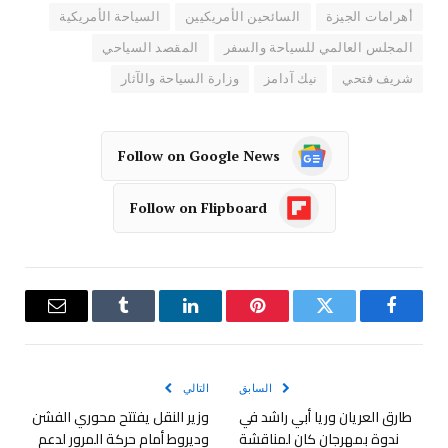
أهرامات الجيزة
السائحين الأمريكيين
السياحة الأمريكية
المجلس العالمي للسياحة والسفر
المقصد السياحي
شريف فتحي
نيك آدامز
وزارة السياحة والآثار
Follow on Google News
Follow on Flipboard
فيسبوك
تويتر
بينتيريست
لينكدإن
Tumblr
البريد
الإلكترو
السابق
التالي
طارق العريان وريا أبي راشد في
وزير النقل يفتتح محوري الفشن
ندوة بمهرجان كان لمناقشة
وديروط أمام حركة المرور لدعم