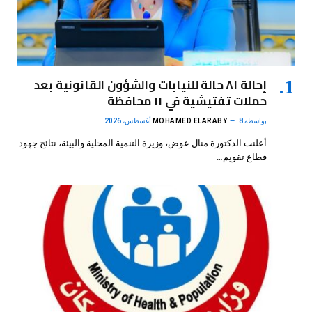
إحالة ٨١ حالة للنيابات والشؤون القانونية بعد
حملات تفتيشية في ١١ محافظة
بواسطة
8 أغسطس، 2026
MOHAMED ELARABY
أعلنت الدكتورة منال عوض، وزيرة التنمية المحلية والبيئة، نتائج جهود
قطاع تقويم…