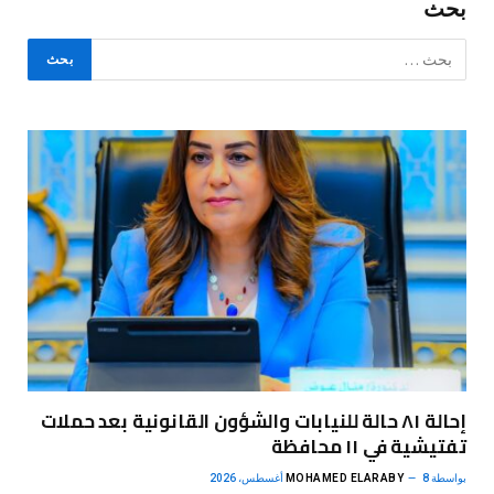
بحث
إحالة ٨١ حالة للنيابات والشؤون القانونية بعد حملات
تفتيشية في ١١ محافظة
بواسطة
8 أغسطس، 2026
MOHAMED ELARABY