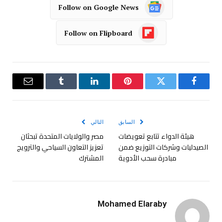
Follow on Google News
Follow on Flipboard
فيسبوك
تويتر
بينتيريست
لينكدإن
Tumblr
البريد
الإلكترو
السابق
التالي
هيئة الدواء تتابع تعويضات
مصر والولايات المتحدة تبحثان
الصيدليات وشركات التوزيع ضمن
تعزيز التعاون السياحي والترويج
مبادرة سحب الأدوية
المشترك
Mohamed Elaraby