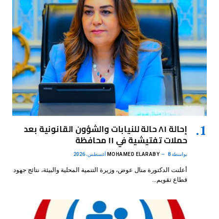
إحالة ٨١ حالة للنيابات والشؤون القانونية بعد
حملات تفتيشية في ١١ محافظة
بواسطة
8 أغسطس، 2026
MOHAMED ELARABY
أعلنت الدكتورة منال عوض، وزيرة التنمية المحلية والبيئة، نتائج جهود
قطاع تقويم…