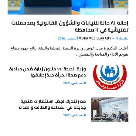
إحالة ٨١ حالة للنيابات والشؤون القانونية بعد حملات
تفتيشية في ١١ محافظة
بواسطة
8 أغسطس، 2026
MOHAMED ELARABY
أعلنت الدكتورة منال عوض، وزيرة التنمية المحلية والبيئة، نتائج جهود قطاع
تقويم الأداء والمتابعة والتفتيش…
وزارة الصحة: ٧١ مليون زيارة ضمن مبادرة
دعم صحة المرأة منذ إطلاقها
8 أغسطس، 2026
مصر تتحرك لجذب استثمارات هندية
جديدة في الصناعة والطاقة والغذاء
8 أغسطس، 2026