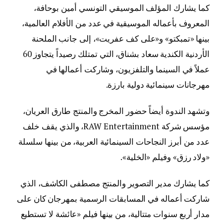
كما يشارك المؤلف الموسيقي التونسي
أمين بوحافة
،
المعروف بأعماله الموسيقية في عدد من الأفلام العالمية،
بينها «تمبكتو» و«على كف عفريت»، إلى جانب الملحنة
الأردنية الكندية
سعاد بشناق
، التي تمتلك رصيداً يتجاوز 60
عملاً في السينما والتلفزيون، وشاركت أعمالها في
مهرجانات سينمائية دولية بارزة.
وتشهد الندوة أيضاً حضور المخرج والمنتج
طارق العريان
،
مؤسس شركة RAW Entertainment، والذي يقف خلف
عدد من أبرز النجاحات السينمائية العربية، من بينها سلسلة
«ولاد رزق» وفيلم «الخلية».
كما يشارك مدير التصوير والمنتج
مصطفى الكاشف
، الذي
شاركت أعماله في المسابقات الرسمية بمهرجان كان على
مدار أربع سنوات متتالية، من بينها فيلم «عائشة لا تستطيع