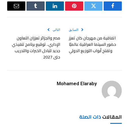
فيسبوك
تويتر
بينتيريست
لينكدإن
Tumblr
البريد
الإلكترو
السابق
التالي
اتفاقية من مهرجان كان تعزز
مصر والجزائر تعززان التعاون
حضور السينما العراقية عالميًا
الإداري.. توقيع برنامج تنفيذي
وتفتح أبواب التوزيع الدولي
جديد لتبادل الخبرات والتدريب
حتى 2027
Mohamed Elaraby
المقالات
ذات الصلة