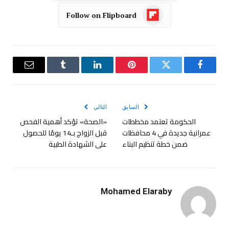
Follow on Flipboard
فيسبوك
تويتر
بينتيريست
لينكدإن
Tumblr
البريد
الإلكترو
السابق
التالي
الحكومة تعتمد مخططات
«الصحة» تؤكد أهمية الفحص
عمرانية جديدة في 4 محافظات
قبل الزواج بـ14 يومًا للحصول
ضمن خطة تنظيم البناء
على الشهادة الطبية
Mohamed Elaraby