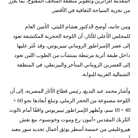
المقدمة للزائرين وتطوير منطقة المتحف المفتوح، بما يعزز
من تجربة السياحة الثقافية في الأقصر.
ومن جانبه، أوضح الدكتور هشام الليثي، الأمين العام
للمجلس الأعلى للآثار، أن اللوحة الحجرية المكتشفة تعود
إلى عصر الإمبراطور الروماني تيبيريوس، وقد عُثر عليها
داخل طبقة أثرية مرتبطة بمنشآت من الطوب اللبن تعود
إلى العصرين الروماني المتأخر والبيزنطي، في المنطقة
الشمالية الغربية للبوابة.
وأشار محمد عبد البديع، رئيس قطاع الآثار المصرية، إلى أن
اللوحة مصنوعة من الحجر الرملي، وتبلغ أبعادها نحو 60 ×
40 × 10 سم، وتُظهر الإمبراطور تيبيريوس واقفًا أمام ثالوث
الكرنك المقدس «آمون-رع وموت وخونسو»، مع نقش
هيروغليفي من خمسة أسطر يوثق أعمال تجديد سور معبد