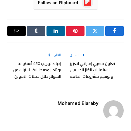
Follow on Flipboard
فيسبوك
تويتر
بينتيريست
لينكدإن
Tumblr
البريد
الإلكترو
السابق
التالي
تعاون مصري إماراتي لتعزيز
إحباط تهريب 450 أسطوانة
استثمارات الغاز الطبيعي
بوتاجاز وضبط آلاف اللترات من
وتوسيع مشروعات الطاقة
السولار خلال حملات التموين
Mohamed Elaraby