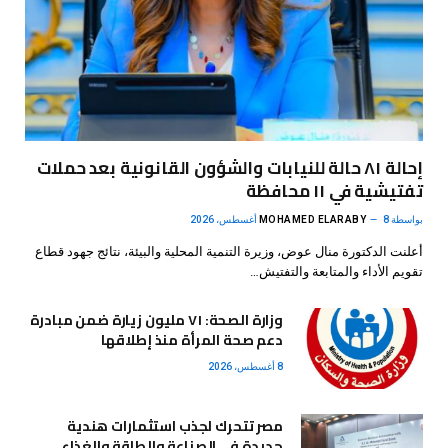
إحالة ٨١ حالة للنيابات والشؤون القانونية بعد حملات
تفتيشية في ١١ محافظة
بواسطة
8 أغسطس، 2026
MOHAMED ELARABY
أعلنت الدكتورة منال عوض، وزيرة التنمية المحلية والبيئة، نتائج جهود قطاع
تقويم الأداء والمتابعة والتفتيش…
وزارة الصحة: ٧١ مليون زيارة ضمن مبادرة
دعم صحة المرأة منذ إطلاقها
8 أغسطس، 2026
مصر تتحرك لجذب استثمارات هندية
جديدة في الصناعة والطاقة والغذاء