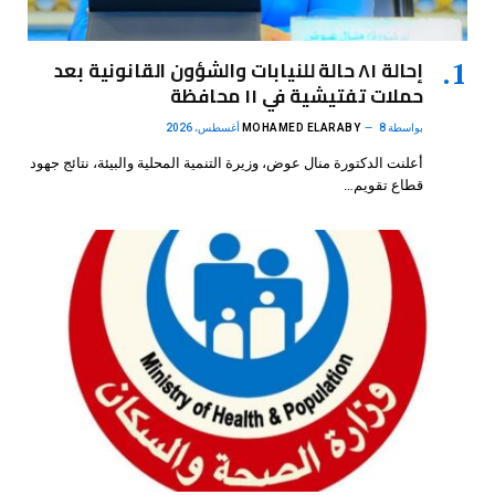
إحالة ٨١ حالة للنيابات والشؤون القانونية بعد
حملات تفتيشية في ١١ محافظة
بواسطة
8 أغسطس، 2026
MOHAMED ELARABY
أعلنت الدكتورة منال عوض، وزيرة التنمية المحلية والبيئة، نتائج جهود
قطاع تقويم…