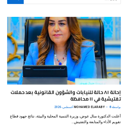
إحالة ٨١ حالة للنيابات والشؤون القانونية بعد حملات
تفتيشية في ١١ محافظة
بواسطة
8 أغسطس، 2026
MOHAMED ELARABY
أعلنت الدكتورة منال عوض، وزيرة التنمية المحلية والبيئة، نتائج جهود قطاع
تقويم الأداء والمتابعة والتفتيش…