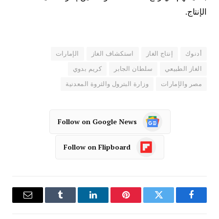
الإنتاج.
أدنوك
إنتاج الغاز
استكشاف الغاز
الإمارات
الغاز الطبيعي
سلطان الجابر
كريم بدوي
مصر والإمارات
وزارة البترول والثروة المعدنية
Follow on Google News
Follow on Flipboard
فيسبوك
تويتر
بينتيريست
لينكدإن
Tumblr
البريد
الإلكترو