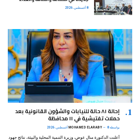
8 أغسطس، 2026
إحالة ٨١ حالة للنيابات والشؤون القانونية بعد
حملات تفتيشية في ١١ محافظة
بواسطة
8 أغسطس، 2026
MOHAMED ELARABY
أعلنت الدكتورة منال عوض، وزيرة التنمية المحلية والبيئة، نتائج جهود