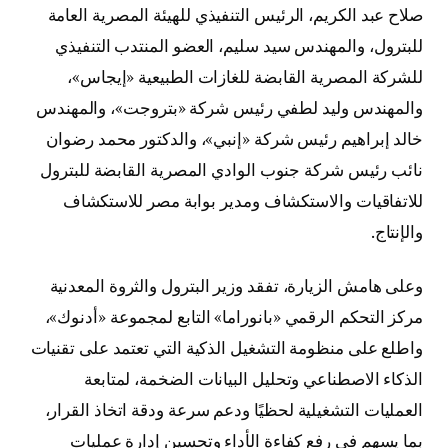
صلاح عبد الكريم، الرئيس التنفيذي للهيئة المصرية العامة
للبترول، والمهندس سيد سليم، العضو المنتدب التنفيذي
للشركة المصرية القابضة للغازات الطبيعية «إيجاس»،
والمهندس وليد لطفي رئيس شركة «بتروجت»، والمهندس
خالد إبراهيم رئيس شركة «إنبي»، والدكتور محمد رضوان
نائب رئيس شركة جنوب الوادي المصرية القابضة للبترول
للاتفاقيات والاستكشاف ومدير بوابة مصر للاستكشاف
والإنتاج.
وعلى هامش الزيارة، تفقد وزير البترول والثروة المعدنية
مركز التحكم الرقمي «بانوراما» التابع لمجموعة «أدنوك»،
واطلع على منظومة التشغيل الذكية التي تعتمد على تقنيات
الذكاء الاصطناعي وتحليل البيانات الضخمة، لمتابعة
العمليات التشغيلية لحظيًا ودعم سرعة ودقة اتخاذ القرار،
بما يسهم في رفع كفاءة الأداء وتحسين إدارة عمليات