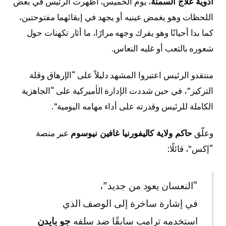
أدوية علاج السمنة
، يوم الخميس، أظهرت الرئيس في بعض
اللحظات وهو يغمض عينيه أو يجهد في إبقائهما مفتوحتين،
كما بدا أحيانًا وهو يفرك وجهه مرارًا، ما أثار تكهنات حول
شعوره بالتعب أو غلبه النعاس.
منتقدو الرئيس اعتبروا المشهد دليلاً على “الإرهاق وقلة
التركيز”، في حين شددت الإدارة الأميركية على “الجاهزية
الكاملة للرئيس وقدرته على أداء مهامه اليومية”.
وعلّق
حاكم ولاية كاليفورنيا غافين نيوسوم
عبر منصة
“إكس”، قائلًا:
“النعسان يعود من جديد”،
في إشارة ساخرة إلى الوصف الذي
استخدمه ترامب سابقًا ضد سلفه
جو بايدن