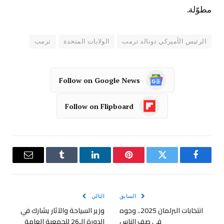
مطوّلة.
الرئيس الأميركي دونالد ترمب
الولايات المتحدة
ترمب
Follow on Google News
Follow on Flipboard
فيسبوك
تويتر
بينتيريست
لينكدإن
Tumblr
البريد
الإلكترو
السابق
التالي
انتخابات البرلمان 2025.. وجوه
وزير السياحة والآثار يشارك في
في صف الناس
الدورة الـ26 للجمعية العامة