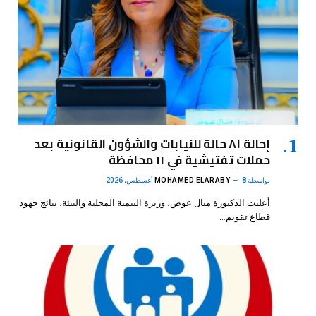
إحالة ٨١ حالة للنيابات والشؤون القانونية بعد
حملات تفتيشية في ١١ محافظة
بواسطة
8 أغسطس، 2026
MOHAMED ELARABY
أعلنت الدكتورة منال عوض، وزيرة التنمية المحلية والبيئة، نتائج جهود
قطاع تقويم…