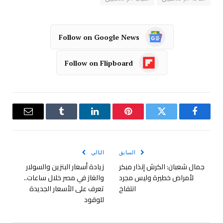
Follow on Google News
Follow on Flipboard
فيسبوك
تويتر
بينتيريست
لينكدإن
Tumblr
البريد
الإلكترو
السابق
التالي
جمال شعبان: الكرش إنذار مبكر
زيادة أسعار البنزين والسولار
لأمراض خطيرة وليس مجرد
والغاز في مصر خلال ساعات..
انتفاخ
تعرف على الأسعار الجديدة
للوقود