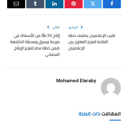
فيسبوك
تويتر
بينتيريست
لينكدإن
Tumblr
البريد
الإلكترو
السابق
التالي
نقيب الإعلاميين يكشف خطة
إنتاج 55 طنًا من الأسماك في
النقابة لتعزيز التعاون بين
مزرعة برسيق ومحطة الخاشعة
الإعلاميين
ضمن خطة مصر لتعزيز الإنتاج
السمكي
Mohamed Elaraby
المقالات
ذات الصلة