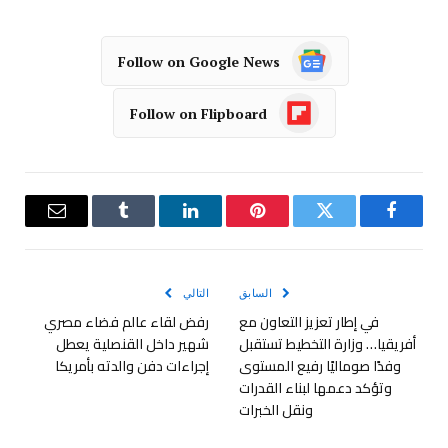
Follow on Google News
Follow on Flipboard
فيسبوك
تويتر
بينتيريست
لينكدإن
Tumblr
البريد
الإلكترو
السابق
التالي
في إطار تعزيز التعاون مع
رفض لقاء عالم فضاء مصري
أفريقيا… وزارة التخطيط تستقبل
شهير داخل القنصلية يعطل
وفدًا صوماليًا رفيع المستوى
إجراءات دفن والدته بأمريكا
وتؤكد دعمها لبناء القدرات
ونقل الخبرات