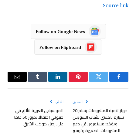
Source link
Follow on Google News
Follow on Flipboard
فيسبوك
تويتر
بينتيريست
لينكدإن
Tumblr
البريد
الإلكترو
السابق
التالي
جهاز تنمية المشروعات يسلم 20
الموسيقى العربية تتألق في
سيارة تاكسي لشباب السويس
جيبوتي احتفالًا بمرور 50 عامًا
ويؤكد: مستمرون في دعم
على رحيل كوكب الشرق
المشروعات الصغيرة وتوفير