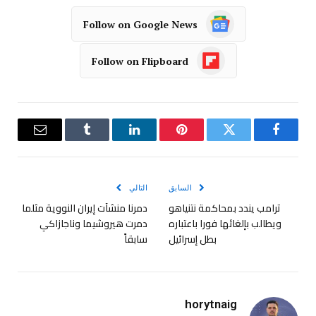
Follow on Google News
Follow on Flipboard
فيسبوك
تويتر
بينتيريست
لينكدإن
Tumblr
البريد
الإلكترو
السابق
التالي
ترامب يندد بمحاكمة نتنياهو
دمرنا منشآت إيران النووية مثلما
ويطالب بإلغائها فورا باعتباره
دمرت هيروشيما وناجازاكي
بطل إسرائيل
سابقاً
horytnaig