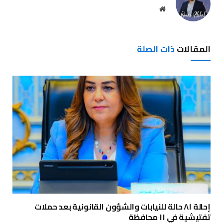
موقع
الويب
المقالات
ذات الصلة
إحالة ٨١ حالة للنيابات والشؤون القانونية بعد حملات
تفتيشية في ١١ محافظة