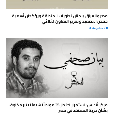
مصر والعراق يبحثان تطورات المنطقة ويؤكدان أهمية
خفض التصعيد وتعزيز التعاون الثلاثي
8 أغسطس، 2026
مركز أندلس: استمرار احتجاز 35 مواطنًا شيعيًا يثير مخاوف
بشأن حرية المعتقد في مصر