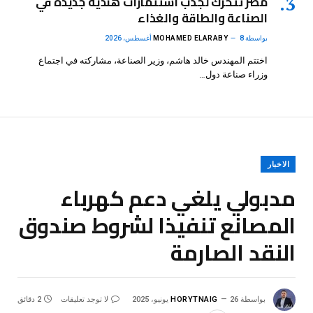
مصر تتحرك لجذب استثمارات هندية جديدة في
الصناعة والطاقة والغذاء
بواسطة
8 أغسطس، 2026
MOHAMED ELARABY
اختتم المهندس خالد هاشم، وزير الصناعة، مشاركته في اجتماع
وزراء صناعة دول…
الاخبار
مدبولي يلغي دعم كهرباء
المصانع تنفيذا لشروط صندوق
النقد الصارمة
بواسطة
26 يونيو، 2025
HORYTNAIG
لا توجد تعليقات
2 دقائق