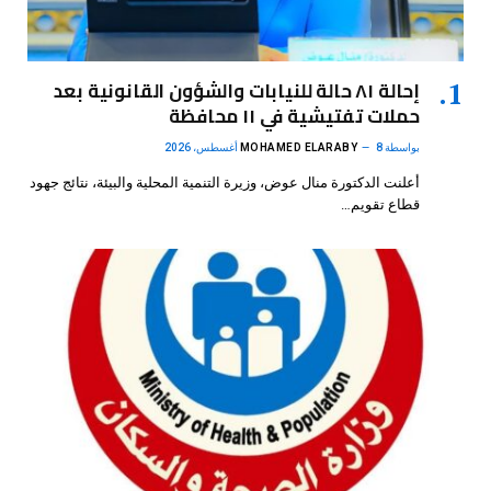
إحالة ٨١ حالة للنيابات والشؤون القانونية بعد
حملات تفتيشية في ١١ محافظة
بواسطة
8 أغسطس، 2026
MOHAMED ELARABY
أعلنت الدكتورة منال عوض، وزيرة التنمية المحلية والبيئة، نتائج جهود
قطاع تقويم…