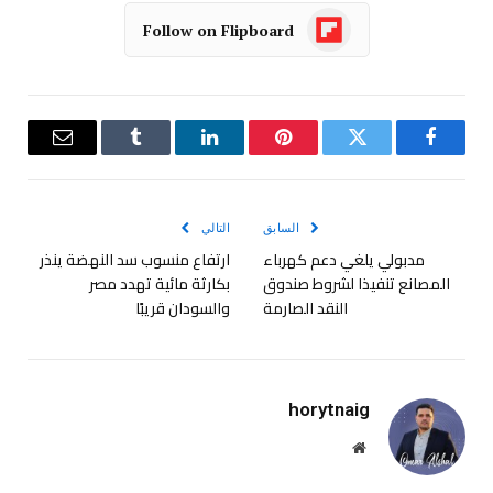
Follow on Flipboard
فيسبوك
تويتر
بينتيريست
لينكدإن
Tumblr
البريد
الإلكترو
السابق
التالي
مدبولي يلغي دعم كهرباء
ارتفاع منسوب سد النهضة ينذر
المصانع تنفيذا لشروط صندوق
بكارثة مائية تهدد مصر
النقد الصارمة
والسودان قريبًا
horytnaig
موقع
الويب