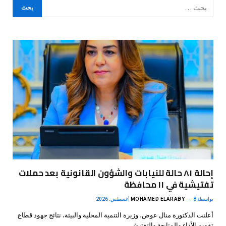
إحالة ٨١ حالة للنيابات والشؤون القانونية بعد حملات
تفتيشية في ١١ محافظة
بواسطة
8 أغسطس، 2026
MOHAMED ELARABY
أعلنت الدكتورة منال عوض، وزيرة التنمية المحلية والبيئة، نتائج جهود قطاع
تقويم الأداء والمتابعة والتفتيش…