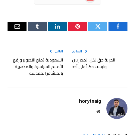
فيسبوك
تويتر
بينتيريست
لينكدإن
Tumblr
البريد
الإلكترو
السابق
التالي
الحرية حق لكل المصريين
السعودية تمنع التصوير ورفع
وليست حكراً على أحد
الأعلام السياسية والمذهبية
بالمـشاعر المقدسة
horytnaig
موقع
الويب