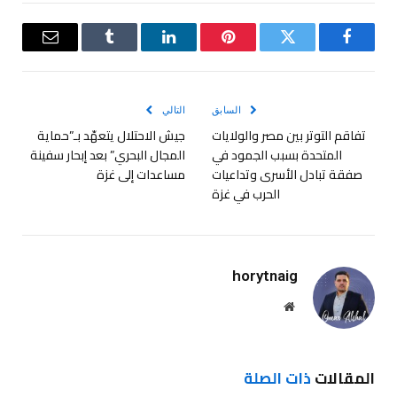
فيسبوك
تويتر
بينتيريست
لينكدإن
Tumblr
البريد
الإلكترو
السابق
التالي
تفاقم التوتر بين مصر والولايات
جيش الاحتلال يتعهّد بـ”حماية
المتحدة بسبب الجمود في
المجال البحري” بعد إبحار سفينة
صفقة تبادل الأسرى وتداعيات
مساعدات إلى غزة
الحرب في غزة
horytnaig
موقع
الويب
المقالات
ذات الصلة