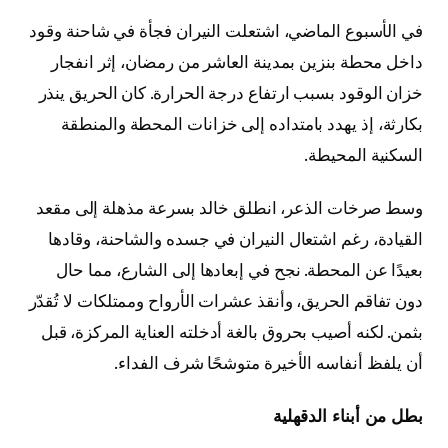
في الأسبوع الماضي، اشتعلت النيران فجأة في شاحنة وقود
داخل محطة بنزين بمدينة العاشر من رمضان، إثر انفجار
خزان الوقود بسبب ارتفاع درجة الحرارة. كان الحريق ينذر
بكارثة، إذ يهدد بامتداده إلى خزانات المحطة والمنطقة
السكنية المحيطة.
وسط صرخات الذعر، انطلق خالد بسرعة مذهلة إلى مقعد
القيادة، رغم اشتعال النيران في جسده والشاحنة، وقادها
بعيدًا عن المحطة. نجح في إبعادها إلى الشارع، مما حال
دون تفاقم الحريق، وأنقذ عشرات الأرواح وممتلكات لا تُقدّر
بثمن. لكنه أصيب بحروق بالغة أدخلته العناية المركزة، قبل
أن يلفظ أنفاسه الأخيرة متوشحًا شرف الفداء.
بطل من أبناء الدقهلية