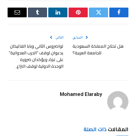
فيسبوك
تويتر
بينتيريست
لينكدإن
Tumblr
البريد
الإلكترو
السابق
التالي
هل تحتاج المملكة السعودية
تواضروس الثاني وبابا الفاتيكان
للجامعة العربية؟
يدعوان لوقف “الحرب العدوانية”
على غزة، ويؤكدان ضرورة
الوحدة الدولية لوقف النزاع.
Mohamed Elaraby
المقالات
ذات الصلة