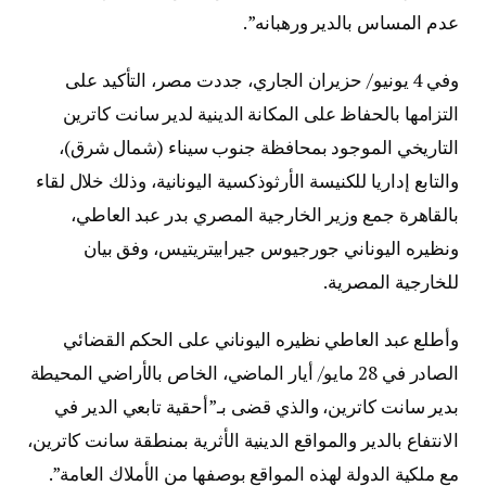
عدم المساس بالدير ورهبانه”.
وفي 4 يونيو/ حزيران الجاري، جددت مصر، التأكيد على
التزامها بالحفاظ على المكانة الدينية لدير سانت كاترين
التاريخي الموجود بمحافظة جنوب سيناء (شمال شرق)،
والتابع إداريا للكنيسة الأرثوذكسية اليونانية، وذلك خلال لقاء
بالقاهرة جمع وزير الخارجية المصري بدر عبد العاطي،
ونظيره اليوناني جورجيوس جيرابيتريتيس، وفق بيان
للخارجية المصرية.
وأطلع عبد العاطي نظيره اليوناني على الحكم القضائي
الصادر في 28 مايو/ أيار الماضي، الخاص بالأراضي المحيطة
بدير سانت كاترين، والذي قضى بـ”أحقية تابعي الدير في
الانتفاع بالدير والمواقع الدينية الأثرية بمنطقة سانت كاترين،
مع ملكية الدولة لهذه المواقع بوصفها من الأملاك العامة”.