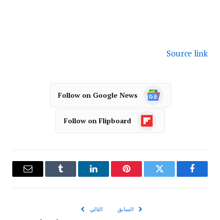
Source link
Follow on Google News
Follow on Flipboard
فيسبوك
تويتر
بينتيريست
لينكدإن
Tumblr
البريد
الإلكترو
السابق
التالي