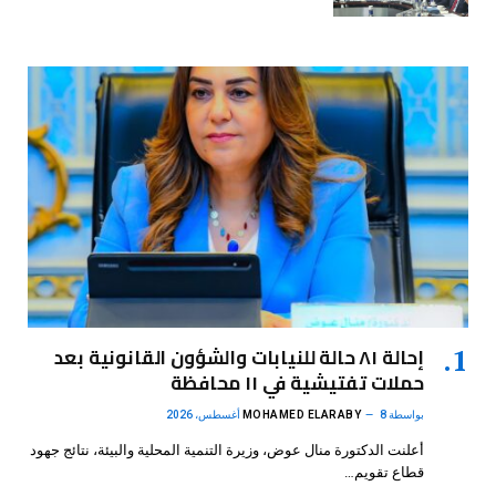
إحالة ٨١ حالة للنيابات والشؤون القانونية بعد
حملات تفتيشية في ١١ محافظة
بواسطة
8 أغسطس، 2026
MOHAMED ELARABY
أعلنت الدكتورة منال عوض، وزيرة التنمية المحلية والبيئة، نتائج جهود
قطاع تقويم…