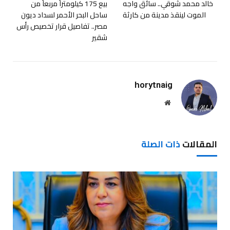
خالد محمد شوقي.. سائق واجه
بيع 175 كيلومتراً مربعاً من
الموت لينقذ مدينة من كارثة
ساحل البحر الأحمر لسداد ديون
مصر.. تفاصيل قرار تخصيص رأس
شقير
horytnaig
موقع
الويب
المقالات
ذات الصلة