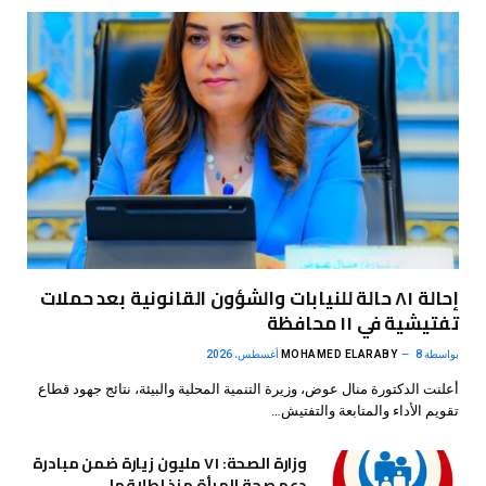
إحالة ٨١ حالة للنيابات والشؤون القانونية بعد حملات
تفتيشية في ١١ محافظة
بواسطة
8 أغسطس، 2026
MOHAMED ELARABY
أعلنت الدكتورة منال عوض، وزيرة التنمية المحلية والبيئة، نتائج جهود قطاع
تقويم الأداء والمتابعة والتفتيش…
وزارة الصحة: ٧١ مليون زيارة ضمن مبادرة
دعم صحة المرأة منذ إطلاقها