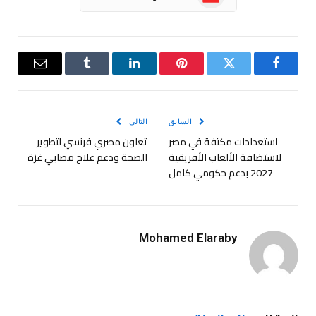
فيسبوك
تويتر
بينتيريست
لينكدإن
Tumblr
البريد
الإلكترو
السابق
التالي
استعدادات مكثفة في مصر
تعاون مصري فرنسي لتطوير
لاستضافة الألعاب الأفريقية
الصحة ودعم علاج مصابي غزة
2027 بدعم حكومي كامل
Mohamed Elaraby