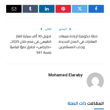
فيسبوك
تويتر
بينتيريست
لينكدإن
Tumblr
البريد
الإلكترو
السابق
التالي
خطة حكومية لزيادة مبيعات
تحويل 30 ألف سيارة للغاز
العقارات في المدن الجديدة
الطبيعي في مصر خلال 2025..
وجذب المستثمرين
«كارجاس» تحقق نموًا قياسيًا
بنسبة 61%
Mohamed Elaraby
المقالات
ذات الصلة