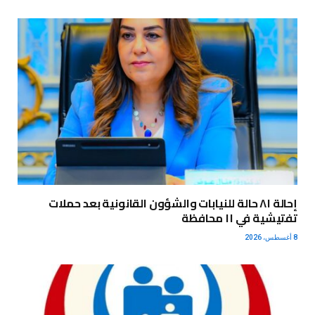
إحالة ٨١ حالة للنيابات والشؤون القانونية بعد حملات
تفتيشية في ١١ محافظة
8 أغسطس، 2026