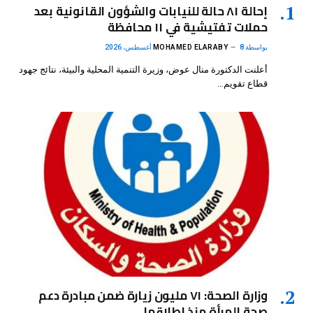
إحالة ٨١ حالة للنيابات والشؤون القانونية بعد
حملات تفتيشية في ١١ محافظة
بواسطة
8 أغسطس، 2026
MOHAMED ELARABY
أعلنت الدكتورة منال عوض، وزيرة التنمية المحلية والبيئة، نتائج جهود
قطاع تقويم…
وزارة الصحة: ٧١ مليون زيارة ضمن مبادرة دعم
صحة المرأة منذ إطلاقها