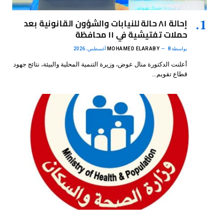
إحالة ٨١ حالة للنيابات والشؤون القانونية بعد
حملات تفتيشية في ١١ محافظة
بواسطة
8 أغسطس، 2026
MOHAMED ELARABY
أعلنت الدكتورة منال عوض، وزيرة التنمية المحلية والبيئة، نتائج جهود
قطاع تقويم…