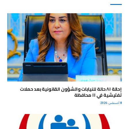
إحالة ٨١ حالة للنيابات والشؤون القانونية بعد حملات
تفتيشية في ١١ محافظة
8 أغسطس، 2026