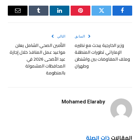
فيسبوك
تويتر
بينتيريست
لينكدإن
Tumblr
البريد
الإلكترو
السابق
التالي
وزير الخارجية يبحث مع نظيره
التأمين الصحي الشامل يعلن
الإماراتي تطورات المنطقة
مواعيد عمل المنافذ خلال إجازة
وملف المفاوضات بين واشنطن
عيد الأضحى 2026 في
وطهران
المحافظات المشمولة
بالمنظومة
Mohamed Elaraby
المقالات
ذات الصلة