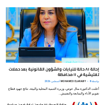
إحالة ٨١ حالة للنيابات والشؤون القانونية بعد حملات
تفتيشية في ١١ محافظة
بواسطة
8 أغسطس، 2026
MOHAMED ELARABY
أعلنت الدكتورة منال عوض، وزيرة التنمية المحلية والبيئة، نتائج جهود قطاع
تقويم الأداء والمتابعة والتفتيش…
وزارة الصحة: ٧١ مليون زيارة ضمن مبادرة