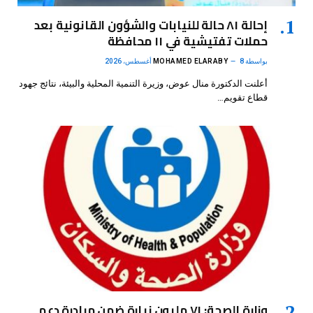
إحالة ٨١ حالة للنيابات والشؤون القانونية بعد
حملات تفتيشية في ١١ محافظة
بواسطة
8 أغسطس، 2026
MOHAMED ELARABY
أعلنت الدكتورة منال عوض، وزيرة التنمية المحلية والبيئة، نتائج جهود
قطاع تقويم…
وزارة الصحة: ٧١ مليون زيارة ضمن مبادرة دعم