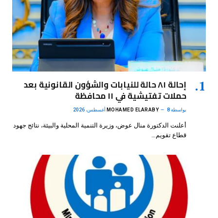
إحالة ٨١ حالة للنيابات والشؤون القانونية بعد
حملات تفتيشية في ١١ محافظة
بواسطة
8 أغسطس، 2026
MOHAMED ELARABY
أعلنت الدكتورة منال عوض، وزيرة التنمية المحلية والبيئة، نتائج جهود
قطاع تقويم…