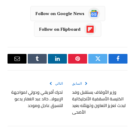
Follow on Google News
Follow on Flipboard
فيسبوك
تويتر
بينتيريست
لينكدإن
Tumblr
البريد
الإلكترو
السابق
التالي
وزير الأوقاف يستقبل وفد
تحرك أفريقي ودولي لمواجهة
الكنيسة الأسقفية الأنجليكانية
الإيبولا.. خالد عبد الغفار يدعو
لبحث تعزيز التعاون وتهنئته بعيد
لتنسيق عاجل وموحد
الأضحى