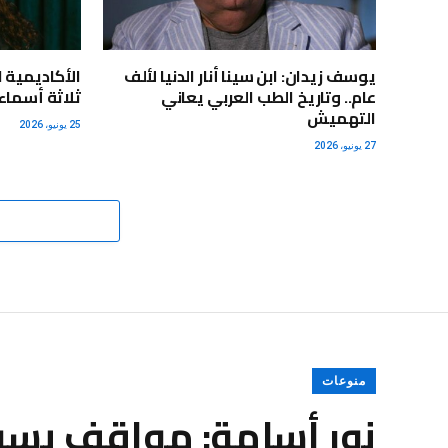
يوسف زيدان: ابن سينا أنار الدنيا لألف
الأكاديمية 
عام.. وتاريخ الطب العربي يعاني
ثلاثة أسماء 
التهميش
25 يونيو، 2026
27 يونيو، 2026
منوعات
نور أسامة: مواقف بسي