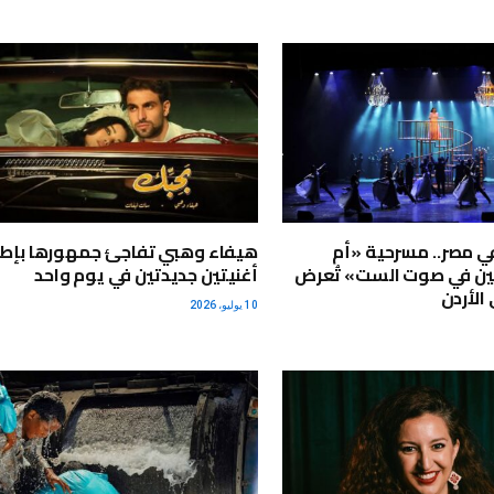
في مصر.. مسرحية «أم
هيفاء وهبي تفاجئ جمهورها بإط
بين في صوت الست» تُعرض
أغنيتين جديدتين في يوم واحد
الأردن
10 يوليو، 2026