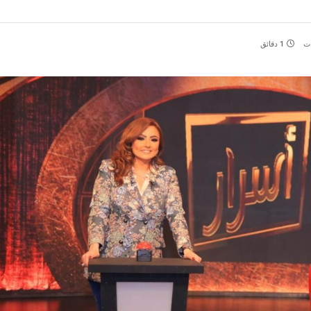
ات
1 دقائق