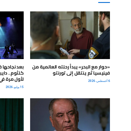
«حوار مع البحر» يبدأ رحلته العالمية من
بعد نجاحها 
فينيسيا ثم ينتقل إلى تورنتو
كلثوم.. داي
لأول مرة في 
6 أغسطس، 2026
15 يوليو، 2026