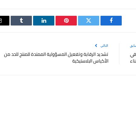
فيسبوك
تويتر
بينتيريست
لينكدإن
Tumblr
ابق
التالي
في
تشديد الرقابة وتفعيل المسؤولية الممتدة للمنتج للحد من
ناء
الأكياس البلاستيكية