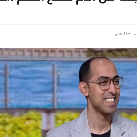
ات
2 دقائق