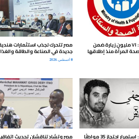
وزارة الصحة: ٧١ مليون زيارة ضمن
مصر تتحرك لجذب استثمارات هندية
صحة المرأة منذ إطلاقها
جديدة في الصناعة والطاقة والغذا
8 أغسطس، 2026
مركز أندلس: استمرار احتجاز 35 مواطنًا
مصر وتشاد تناقشان تحديث اتفاقي