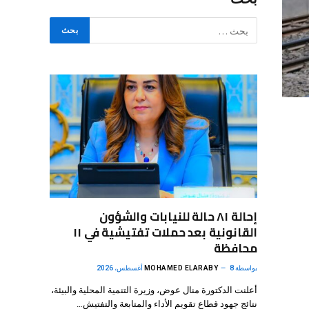
إحالة ٨١ حالة للنيابات والشؤون
القانونية بعد حملات تفتيشية في ١١
محافظة
بواسطة
8 أغسطس، 2026
MOHAMED ELARABY
أعلنت الدكتورة منال عوض، وزيرة التنمية المحلية والبيئة،
نتائج جهود قطاع تقويم الأداء والمتابعة والتفتيش…