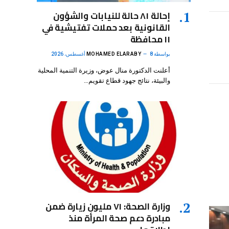
إحالة ٨١ حالة للنيابات والشؤون
الإلكتروني
القانونية بعد حملات تفتيشية في
١١ محافظة
بواسطة
8 أغسطس، 2026
MOHAMED ELARABY
أعلنت الدكتورة منال عوض، وزيرة التنمية المحلية
والبيئة، نتائج جهود قطاع تقويم…
وزارة الصحة: ٧١ مليون زيارة ضمن
مبادرة دعم صحة المرأة منذ