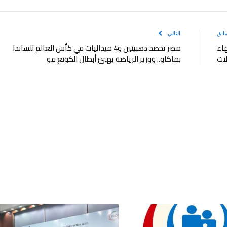
ابق
التالي
هاء
مصر تحصد ذهبيتين و4 ميداليات في كأس العالم للساندا
لات
بماكاو.. ووزير الرياضة يهنئ أبطال الكونغ فو