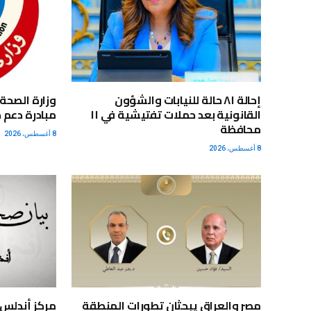
إحالة ٨١ حالة للنيابات والشؤون
القانونية بعد حملات تفتيشية في ١١
مبادرة دعم 
محافظة
8 أغسطس، 2026
8 أغسطس، 2026
مصر والعراق يبحثان تطورات المنطقة