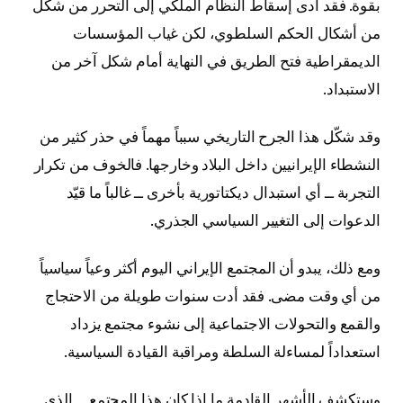
بقوة. فقد أدى إسقاط النظام الملكي إلى التحرر من شكل
من أشكال الحكم السلطوي، لكن غياب المؤسسات
الديمقراطية فتح الطريق في النهاية أمام شكل آخر من
الاستبداد.
وقد شكّل هذا الجرح التاريخي سبباً مهماً في حذر كثير من
النشطاء الإيرانيين داخل البلاد وخارجها. فالخوف من تكرار
التجربة ــ أي استبدال ديكتاتورية بأخرى ــ غالباً ما قيّد
الدعوات إلى التغيير السياسي الجذري.
ومع ذلك، يبدو أن المجتمع الإيراني اليوم أكثر وعياً سياسياً
من أي وقت مضى. فقد أدت سنوات طويلة من الاحتجاج
والقمع والتحولات الاجتماعية إلى نشوء مجتمع يزداد
استعداداً لمساءلة السلطة ومراقبة القيادة السياسية.
وستكشف الأشهر القادمة ما إذا كان هذا المجتمع ــ الذي