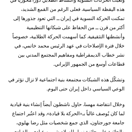
هذه اليقظة السياسية. فعلى الرغم من القمع الشديد،
تمكنت الحركة النسوية في إيران ــ التي تعود جذورها إلى
أكثر من قرن ــ من الحفاظ على شبكاتها التنظيمية
وأنشطتها التثقيفية. كما أسهمت الحركة الطلابية، خصوصاً
خلال فترة الإصلاحات في عهد الرئيس محمد خاتمي، في
نشر خطاب الديمقراطية ومفاهيم المجتمع المدني بين
قطاعات أوسع من الجمهور الإيراني.
وتشكّل هذه الشبكات مجتمعة بنية اجتماعية لا تزال تؤثر في
الوعي السياسي داخل إيران حتى اليوم.
وخلال انتفاضة مهسا، حاول ناشطون أيضاً إنشاء بنية قيادية
لما كان يُوصف غالباً بـ«الحركة بلا قيادة». وقد اعتُبر اجتماع
جامعة جورجتاون، الذي جمع شخصيات مثل رضا بهلوي،
والحائزة على جائزة نوبل للسلام شيرين عبادي، والقيادي