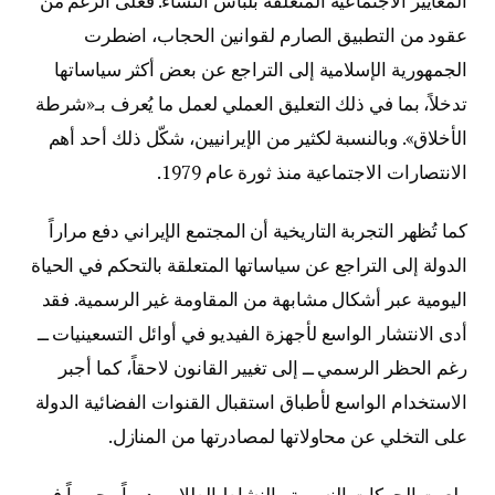
المعايير الاجتماعية المتعلقة بلباس النساء. فعلى الرغم من
عقود من التطبيق الصارم لقوانين الحجاب، اضطرت
الجمهورية الإسلامية إلى التراجع عن بعض أكثر سياساتها
تدخلاً، بما في ذلك التعليق العملي لعمل ما يُعرف بـ«شرطة
الأخلاق». وبالنسبة لكثير من الإيرانيين، شكّل ذلك أحد أهم
الانتصارات الاجتماعية منذ ثورة عام 1979.
كما تُظهر التجربة التاريخية أن المجتمع الإيراني دفع مراراً
الدولة إلى التراجع عن سياساتها المتعلقة بالتحكم في الحياة
اليومية عبر أشكال مشابهة من المقاومة غير الرسمية. فقد
أدى الانتشار الواسع لأجهزة الفيديو في أوائل التسعينيات ــ
رغم الحظر الرسمي ــ إلى تغيير القانون لاحقاً، كما أجبر
الاستخدام الواسع لأطباق استقبال القنوات الفضائية الدولة
على التخلي عن محاولاتها لمصادرتها من المنازل.
ولعبت الحركات النسوية والنشاط الطلابي دوراً محورياً في