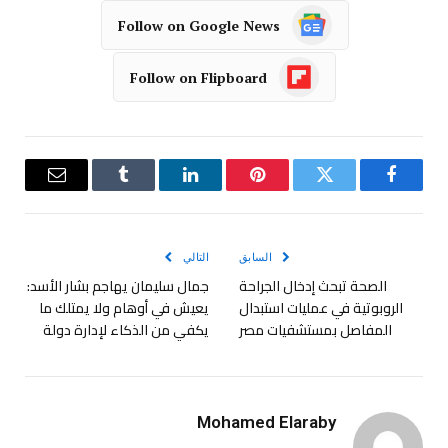
Follow on Google News
Follow on Flipboard
فيسبوك
تويتر
بينتيريست
لينكدإن
Tumblr
البريد
الإلكترو
السابق
التالي
الصحة تبحث إدخال الجراحة
جمال سليمان يهاجم بشار الأسد:
الروبوتية في عمليات استبدال
يعيش في أوهام ولا يمتلك ما
المفاصل بمستشفيات مصر
يكفي من الذكاء لإدارة دولة
Mohamed Elaraby