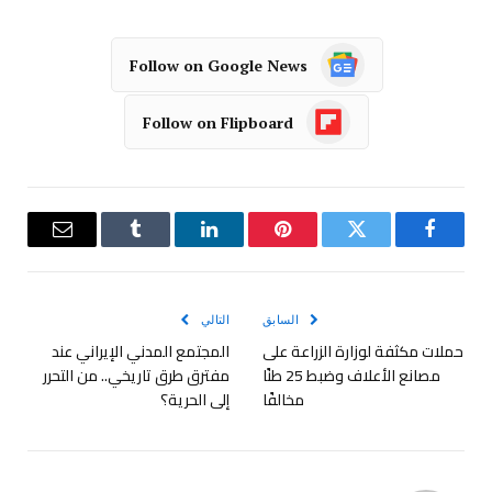
Follow on Google News
Follow on Flipboard
فيسبوك
تويتر
بينتيريست
لينكدإن
Tumblr
البريد
الإلكترو
السابق
التالي
حملات مكثفة لوزارة الزراعة على
المجتمع المدني الإيراني عند
مصانع الأعلاف وضبط 25 طنًا
مفترق طرق تاريخي.. من التحرر
مخالفًا
إلى الحرية؟