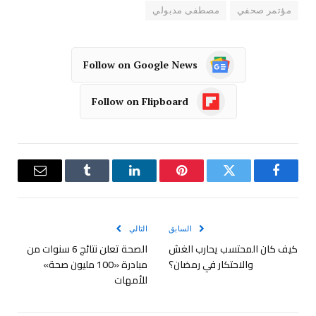
مؤتمر صحفي
مصطفى مدبولي
Follow on Google News
Follow on Flipboard
فيسبوك
تويتر
بينتيريست
لينكدإن
Tumblr
البريد
الإلكترو
السابق
التالي
كيف كان المحتسب يحارب الغش
الصحة تعلن نتائج 6 سنوات من
والاحتكار في رمضان؟
مبادرة «100 مليون صحة»
للأمهات