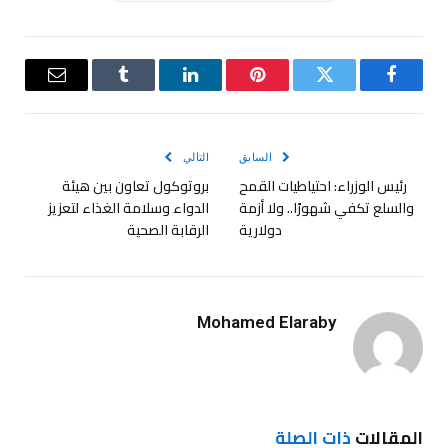
فيسبوك
تويتر
بينتيريست
لينكدإن
Tumblr
البريد
الإلكترو
السابق
التالي
رئيس الوزراء: احتياطيات القمح
بروتوكول تعاون بين هيئة
والسلع تكفي شهورًا.. ولا أزمة
الدواء وسلامة الغذاء لتعزيز
دولارية
الرقابة الصحية
Mohamed Elaraby
المقالات
ذات الصلة