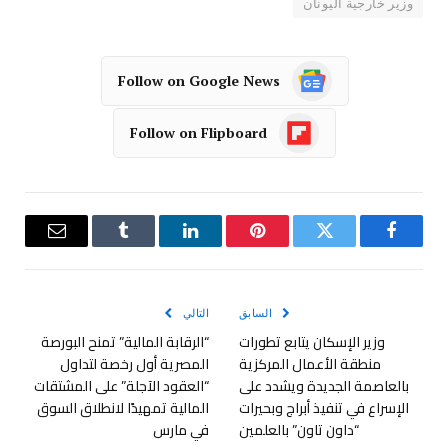
وزير خارجية اليونان
Follow on Google News
Follow on Flipboard
فيسبوك
تويتر
بينتيريست
لينكدإن
Tumblr
البريد
الإلكترو
السابق
التالي
وزير الإسكان يتابع تطورات
“الرقابة المالية” تمنح البورصة
منطقة الأعمال المركزية
المصرية أول رخصة لتداول
بالعاصمة الجديدة ويشدد على
“العقود الآجلة” على المشتقات
الإسراع في تنفيذ أبراج وبحيرات
المالية تمهيدًا لانطلاق السوق
“داون تاون” بالعلمين
في مارس