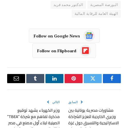
البورصة المصرية
الدكتور محمد فريد
الهيئة العامة للرقابة المالية
Follow on Google News
Follow on Flipboard
فيسبوك
تويتر
بينتيريست
لينكدإن
Tumblr
البريد
الإلكترو
السابق
التالي
مشاورات مصرية يونانية بين
وزير الكهرباء يشهد توقيع
وزيري الخارجية لتعزيز الشراكة
مذكرة تفاهم مع شركة “TBEA”
الاستراتيجية والتنسيق حول غزة
الصينية لبناء أول مصنع في مصر