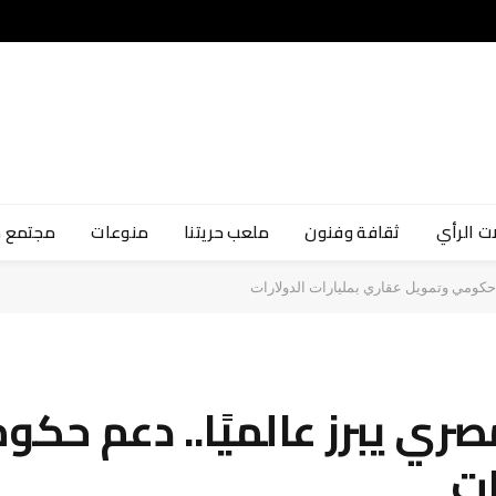
ت الرأي
ثقافة وفنون
ملعب حريتنا
منوعات
مجتمع 
 حكومي وتمويل عقاري بمليارات الدولارات
صري يبرز عالميًا.. دعم حك
ات