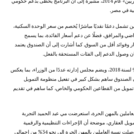
منذ إطلاق البرنامج الرئاسي «سكن لكل المصريين» عام 2014، مشيرة إلى أن البرنامج يحظى بدعم حكومي
عية في مصر.
تشمل دعمًا نقديًا مباشرًا يُخصم من سعر الوحدة السكنية،
اضي والمرافق، فضلًا عن دعم أسعار الفائدة، بما يسمح
 وفوائد أقل من السوق. كما أشارت إلى أن الصندوق يعتمد
وصول الدعم إلى الفئات المستحقة بالفعل.
وأكدت أن الصندوق يعمل وفقًا للقانون رقم 93 لسنة 2018، ويضم مجلس إدارته عددًا من الوزراء، بما يعكس
ن الصندوق ساهم بشكل كبير في تفعيل منظومة التمويل
ر، بالتعاون مع 31 بنكًا وجهة تمويل من القطاعين الحكومي والخاص، كما ساهم في تقديم
ملين بالمهن الحرة، استعرضت مي عبد الحميد التجربة
يل العقاري، موضحة أن الإجراءات التنظيمية والرقمية
ساهمت في توسيع قاعدة المستفيدين، حيث وصلت نسبة العاملين بالمهن الحرة إلى نحو 34% من إجمالي