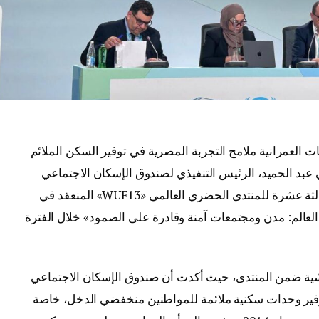
العمرانية ملامح التجربة المصرية في توفير السكن الملائم
بد الحميد، الرئيس التنفيذي لصندوق الإسكان الاجتماعي
ودعم التمويل العقاري، في فعاليات الدورة الثالثة عشرة للمنتدى الحضري العالمي «WUF13» المنعقد في
العالم: مدن ومجتمعات آمنة وقادرة على الصمود» خلال الفترة
ية ضمن المنتدى، حيث أكدت أن صندوق الإسكان الاجتماعي
 توفير وحدات سكنية ملائمة للمواطنين منخفضي الدخل، خاصة