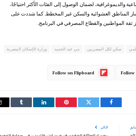
عية والديموغرافية، لضمان الوصول إلى الفئات الأكثر احتياجًا،
نتشار المناطق العشوائية والسكن غير المخطط. كما شددت على
ثقة المواطنين والقطاع المصرفي في البرنامج.
لمي
سكن لكل المصريين
مي عبد الحميد
وزارة الإسكان المصرية
Follow on Flipboard
Follow
فيسبوك
تويتر
بينتيريست
لينكدإن
Tumblr
ابق
التالي
ائج
«مسار العائلة المقدسة» و«سانت كاترين» في صدارة الترويج