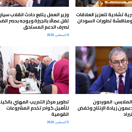
ية تشادية لتعزيز العلاقات
وزير العمل يتابع حادث انقلاب سيار
ومناقشة تطورات السودان
تقل عمالًا بالجيزة ويوجه بحصر الضح
لصرف الدعم المستحق
6 أغسطس، 2026
لملابس: الموردون
عمون زيادة الإنتاج وخفض
لتأهيل كوادر تخدم المشروعات
راد
القومية
5 أغسطس، 2026