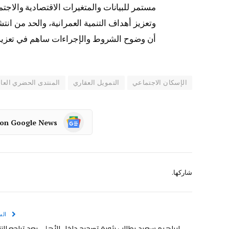
مستمر للبيانات والمتغيرات الاقتصادية والاجتما
وتعزيز أهداف التنمية العمرانية، والحد من ا
أن وضوح الشروط والإجراءات ساهم في تعزيز 
الإسكان الاجتماعي
التمويل العقاري
المنتدى الحضري العا
 on Google News
شاركها.
الس
إبراهيم سعيد يطالب بثورة تصحيح داخل الأهلي بعد تراجع النت