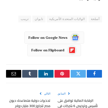
أسلحة
الولايات المتحدة الأمريكية
تايوان
ترمب
Follow on Google News
Follow on Flipboard
فيسبوك
تويتر
بينتيريست
لينكدإن
Tumblr
البريد
الإلكترو
السابق
التالي
الرقابة المالية توافق على
تحذيرات دولية متصاعدة: ديون
تأسيس وترخيص 6 شركات في
مصر تتجاوز 300 مليار دولار