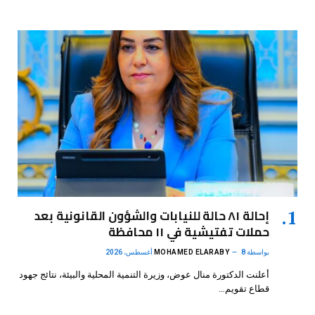
إحالة ٨١ حالة للنيابات والشؤون القانونية بعد
حملات تفتيشية في ١١ محافظة
بواسطة
8 أغسطس، 2026
MOHAMED ELARABY
أعلنت الدكتورة منال عوض، وزيرة التنمية المحلية والبيئة، نتائج جهود
قطاع تقويم…