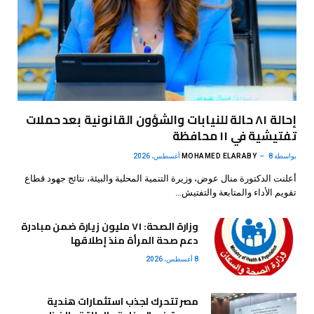
إحالة ٨١ حالة للنيابات والشؤون القانونية بعد حملات
تفتيشية في ١١ محافظة
بواسطة
8 أغسطس، 2026
MOHAMED ELARABY
أعلنت الدكتورة منال عوض، وزيرة التنمية المحلية والبيئة، نتائج جهود قطاع
تقويم الأداء والمتابعة والتفتيش…
وزارة الصحة: ٧١ مليون زيارة ضمن مبادرة
دعم صحة المرأة منذ إطلاقها
8 أغسطس، 2026
مصر تتحرك لجذب استثمارات هندية