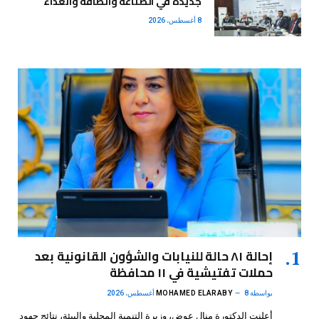
جديدة في الصناعة والطاقة والغذاء
8 أغسطس، 2026
إحالة ٨١ حالة للنيابات والشؤون القانونية بعد
حملات تفتيشية في ١١ محافظة
بواسطة
8 أغسطس، 2026
MOHAMED ELARABY
أعلنت الدكتورة منال عوض، وزيرة التنمية المحلية والبيئة، نتائج جهود