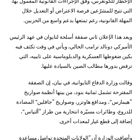
الإخطار للكونغرس، وفق الإجراءات القانونية المعمول بها،
التي تتيح للمشرّعين فرصة الاعتراض أو التعديل خلال
المهلة القانونية، رغم تمتعها بدعم واسع من الحزبين.
ويعد هذا الإعلان ثاني صفقة أسلحة لتايوان في عهد الرئيس
الأميركي دونالد ترامب الحالي، ويأتي في وقت تكثف فيه
بكين ضغوطها العسكرية والدبلوماسية على تايبيه، التي
ترفض بدورها مطالب الصين بالسيادة عليها.
وقالت وزارة الدفاع التايوانية، في بيان، إن الصفقة
المقترحة تشمل ثمانية بنود، من بينها أنظمة صواريخ
“هيمارس”، ومدافع هاوتزر، وصواريخ “جافلين” المضادة
للدروع، وطائرات مسيّرة انتحارية من طراز “ألتياس”،
إضافة إلى قطع غيار لمعدات أخرى.
وأضافت الوزارة أن “الولايات المتحدة تواصل مساعدة