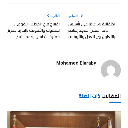
الإلكترو
السابق
التالي
احتفالية 50 عامًا على تأسيس
افتتاح فرع المجلس القومي
نيابة النقض تشهد إشادة
للطفولة والأمومة بالجيزة لتعزيز
بالتعاون بين العدل والأوقاف
حماية الأطفال ودعم الأسر
Mohamed Elaraby
المقالات
ذات الصلة