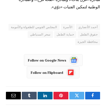
الوطنية لتمكين الفتيات «دوّي».
أحمد الأنصاري
الأسرة
المجلس القومي للطفولة والأمومة
حقوق الطفل
حماية الطفل
سحر السنباطي
محافظة الجيزة
Follow on Google News
Follow on Flipboard
فيسبوك
تويتر
بينتيريست
لينكدإن
Tumblr
البريد