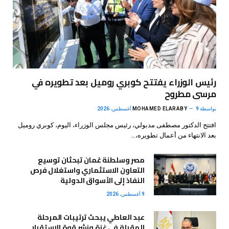
رئيس الوزراء يفتتح كوبري روميل بعد تطويره في
مرسى مطروح
بواسطة
9 أغسطس، 2026
MOHAMED ELARABY
افتتح الدكتور مصطفى مدبولي، رئيس مجلس الوزراء، اليوم، كوبري روميل
بعد الانتهاء من أعمال تطويره،…
مصر وسلطنة عُمان تبحثان توسيع
التعاون الاستثماري واستغلال فرص
النفاذ إلى الأسواق الدولية
9 أغسطس، 2026
عبد العاطي يبحث ترتيبات المرحلة
المقبلة في غزة ونشر قوة الاستقرار