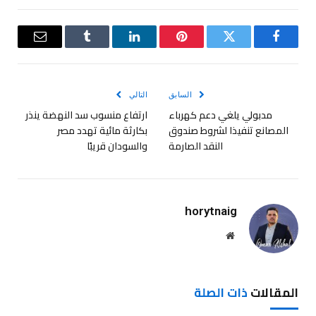
فيسبوك
تويتر
بينتيريست
لينكدإن
Tumblr
البريد
الإلكترو
السابق
التالي
مدبولي يلغي دعم كهرباء
ارتفاع منسوب سد النهضة ينذر
المصانع تنفيذا لشروط صندوق
بكارثة مائية تهدد مصر
النقد الصارمة
والسودان قريبًا
horytnaig
موقع
الويب
المقالات
ذات الصلة