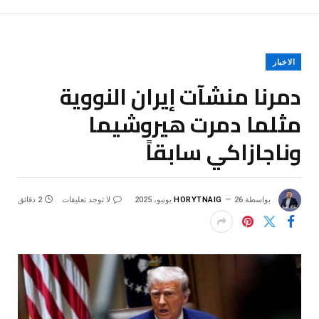
الاخبار
دمرنا منشآت إيران النووية
مثلما دمرت هيروشيما
وناجازاكي سابقاً
بواسطة
26 يونيو، 2025
HORYTNAIG
لا توجد تعليقات
2 دقائق