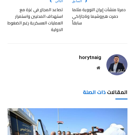
السابق
التالي
دمرنا منشآت إيران النووية مثلما
تصاعد المجازر في غزة مع
دمرت هيروشيما وناجازاكي
استهداف المدنيين واستمرار
سابقاً
العمليات العسكرية رغم الضغوط
الدولية
horytnaig
موقع
الويب
المقالات
ذات الصلة