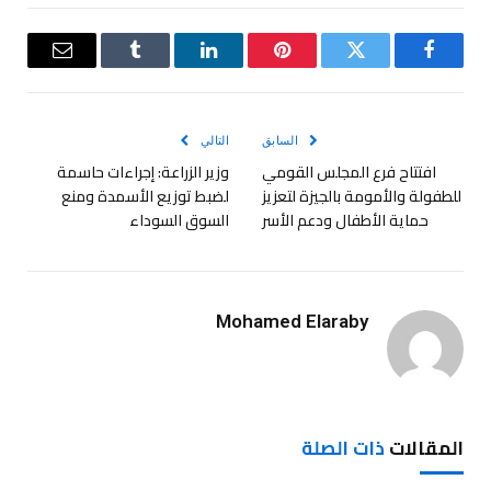
فيسبوك
تويتر
بينتيريست
لينكدإن
Tumblr
البريد
الإلكترو
السابق
التالي
افتتاح فرع المجلس القومي
وزير الزراعة: إجراءات حاسمة
للطفولة والأمومة بالجيزة لتعزيز
لضبط توزيع الأسمدة ومنع
حماية الأطفال ودعم الأسر
السوق السوداء
Mohamed Elaraby
المقالات
ذات الصلة