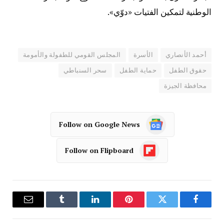
الوطنية لتمكين الفتيات «دوّي».
أحمد الأنصاري
الأسرة
المجلس القومي للطفولة والأمومة
حقوق الطفل
حماية الطفل
سحر السنباطي
محافظة الجيزة
Follow on Google News
Follow on Flipboard
فيسبوك
تويتر
بينتيريست
لينكدإن
Tumblr
البريد
الإلكترو