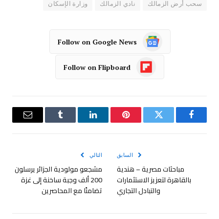
سحب أرض الزمالك
نادي الزمالك
وزارة الإسكان
Follow on Google News
Follow on Flipboard
فيسبوك
تويتر
بينتيريست
لينكدإن
Tumblr
البريد
الإلكترو
السابق
التالي
مباحثات مصرية – هندية
مشجعو مولودية الجزائر يرسلون
بالقاهرة لتعزيز الاستثمارات
200 ألف وجبة ساخنة إلى غزة
والتبادل التجاري
تضامنًا مع المحاصرين