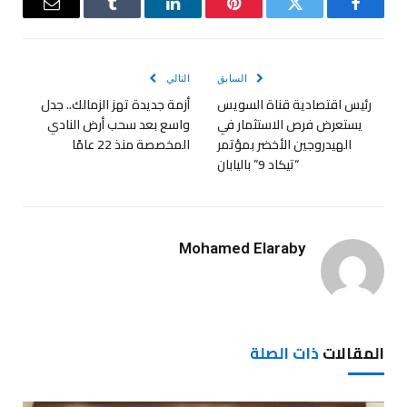
فيسبوك
تويتر
بينتيريست
لينكدإن
Tumblr
البريد
الإلكترو
السابق
التالي
رئيس اقتصادية قناة السويس
أزمة جديدة تهز الزمالك.. جدل
يستعرض فرص الاستثمار في
واسع بعد سحب أرض النادي
الهيدروجين الأخضر بمؤتمر
المخصصة منذ 22 عامًا
“تيكاد 9” باليابان
Mohamed Elaraby
المقالات
ذات الصلة