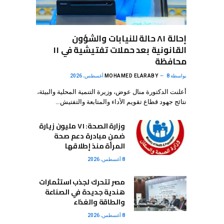
إحالة ٨١ حالة للنيابات والشؤون
القانونية بعد حملات تفتيشية في ١١
محافظة
بواسطة
8 أغسطس، 2026
MOHAMED ELARABY
أعلنت الدكتورة منال عوض، وزيرة التنمية المحلية والبيئة،
نتائج جهود قطاع تقويم الأداء والمتابعة والتفتيش…
وزارة الصحة: ٧١ مليون زيارة
ضمن مبادرة دعم صحة
المرأة منذ إطلاقها
8 أغسطس، 2026
مصر تتحرك لجذب استثمارات
هندية جديدة في الصناعة
والطاقة والغذاء
8 أغسطس، 2026