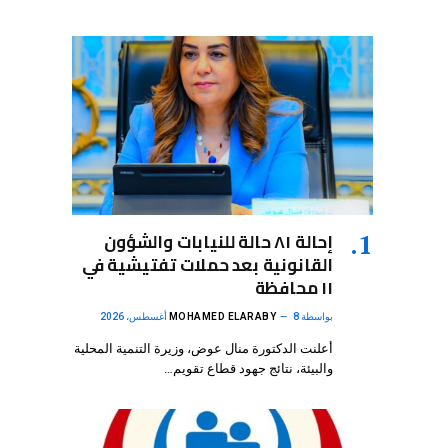
إحالة ٨١ حالة للنيابات والشؤون
القانونية بعد حملات تفتيشية في
١١ محافظة
بواسطة
8 أغسطس، 2026
MOHAMED ELARABY
أعلنت الدكتورة منال عوض، وزيرة التنمية المحلية
والبيئة، نتائج جهود قطاع تقويم…