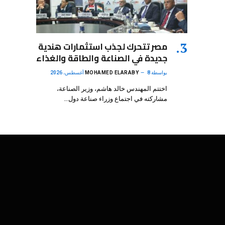
مصر تتحرك لجذب استثمارات هندية
جديدة في الصناعة والطاقة والغذاء
بواسطة
8 أغسطس، 2026
MOHAMED ELARABY
اختتم المهندس خالد هاشم، وزير الصناعة،
مشاركته في اجتماع وزراء صناعة دول…