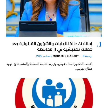
إحالة ٨١ حالة للنيابات والشؤون القانونية بعد
حملات تفتيشية في ١١ محافظة
بواسطة
8 أغسطس، 2026
MOHAMED ELARABY
أعلنت الدكتورة منال عوض، وزيرة التنمية المحلية والبيئة، نتائج جهود
قطاع تقويم…