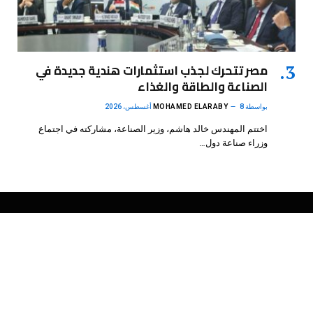
مصر تتحرك لجذب استثمارات هندية جديدة في
الصناعة والطاقة والغذاء
بواسطة
8 أغسطس، 2026
MOHAMED ELARABY
اختتم المهندس خالد هاشم، وزير الصناعة، مشاركته في اجتماع
وزراء صناعة دول…
فيسبوك
X
الانستغرام
بينتيريست
(Twitter)
.
DMB Agency
© 2026 Powered by