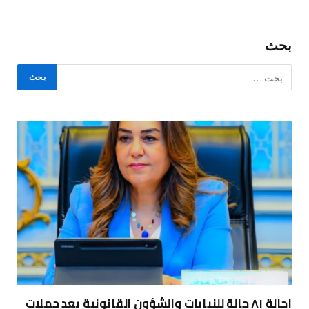
بحث
إحالة ٨١ حالة للنيابات والشؤون القانونية بعد حملات