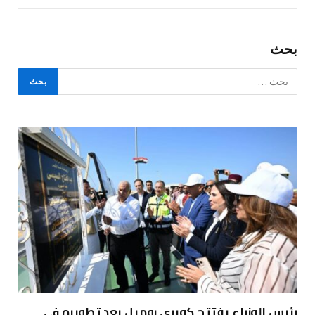
بحث
رئيس الوزراء يفتتح كوبري روميل بعد تطويره في