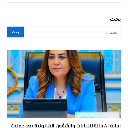
بحث
إحالة ٨١ حالة للنيابات والشؤون القانونية بعد حملات