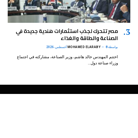
مصر تتحرك لجذب استثمارات هندية جديدة في
الصناعة والطاقة والغذاء
بواسطة
8 أغسطس، 2026
MOHAMED ELARABY
اختتم المهندس خالد هاشم، وزير الصناعة، مشاركته في اجتماع
وزراء صناعة دول…
فيسبوك
X
الانستغرام
بينتيريست
(Twitter)
.
DMB Agency
© 2026 Powered by