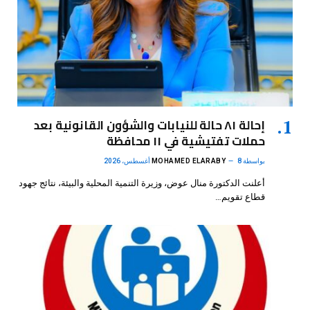
إحالة ٨١ حالة للنيابات والشؤون القانونية بعد
حملات تفتيشية في ١١ محافظة
بواسطة
8 أغسطس، 2026
MOHAMED ELARABY
أعلنت الدكتورة منال عوض، وزيرة التنمية المحلية والبيئة، نتائج جهود
قطاع تقويم…