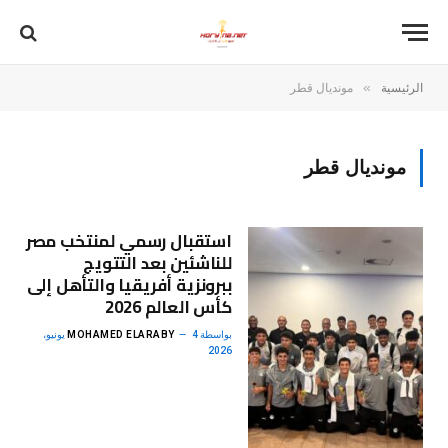
»
الرئيسية
مونديال قطر
مونديال قطر
استقبال رسمي لمنتخب مصر
للناشئين بعد التتويج
ببرونزية أفريقيا والتأهل إلى
كأس العالم 2026
بواسطة
MOHAMED ELARABY
4 يونيو،
2026