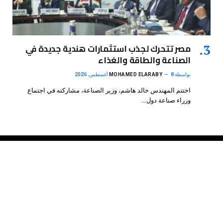
مصر تتحرك لجذب استثمارات هندية جديدة في
الصناعة والطاقة والغذاء
بواسطة
8 أغسطس، 2026
MOHAMED ELARABY
اختتم المهندس خالد هاشم، وزير الصناعة، مشاركته في اجتماع
وزراء صناعة دول…
فيسبوك
X
الانستغرام
بينتيريست
(Twitter)
.
DMB Agency
© 2026 Powered by