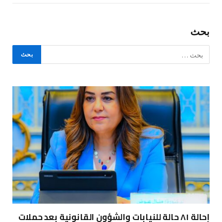
بحث
إحالة ٨١ حالة للنيابات والشؤون القانونية بعد حملات