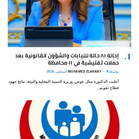
إحالة ٨١ حالة للنيابات والشؤون القانونية بعد
حملات تفتيشية في ١١ محافظة
بواسطة
8 أغسطس، 2026
MOHAMED ELARABY
أعلنت الدكتورة منال عوض، وزيرة التنمية المحلية والبيئة، نتائج جهود
قطاع تقويم…