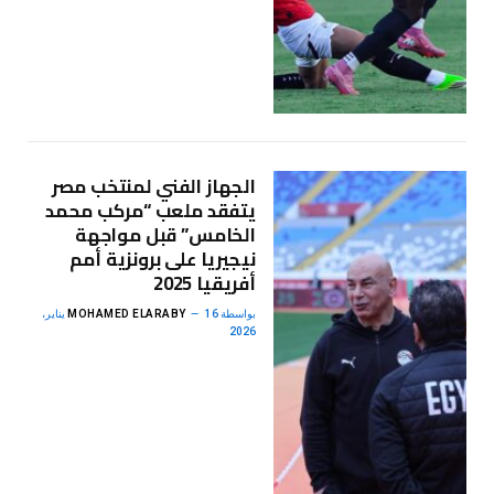
الجهاز الفني لمنتخب مصر
يتفقد ملعب “مركب محمد
الخامس” قبل مواجهة
نيجيريا على برونزية أمم
أفريقيا 2025
بواسطة
MOHAMED ELARABY
16 يناير،
2026