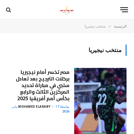
»
الرئيسية
منتخب نيجيريا
منتخب نيجيريا
مصر تخسر أمام نيجيريا
بركلات الترجيح بعد تعادل
سلبي في مباراة تحديد
المركزين الثالث والرابع
بكأس أمم أفريقيا 2025
بواسطة
MOHAMED ELARABY
17 يناير،
2026