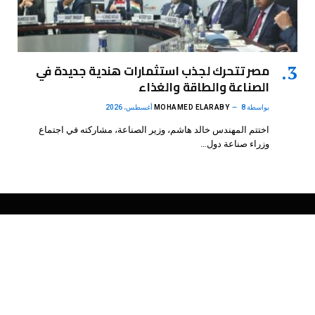
مصر تتحرك لجذب استثمارات هندية جديدة في
الصناعة والطاقة والغذاء
بواسطة
8 أغسطس، 2026
MOHAMED ELARABY
اختتم المهندس خالد هاشم، وزير الصناعة، مشاركته في اجتماع
وزراء صناعة دول…
فيسبوك
X
الانستغرام
بينتيريست
(Twitter)
.
DMB Agency
© 2026 Powered by