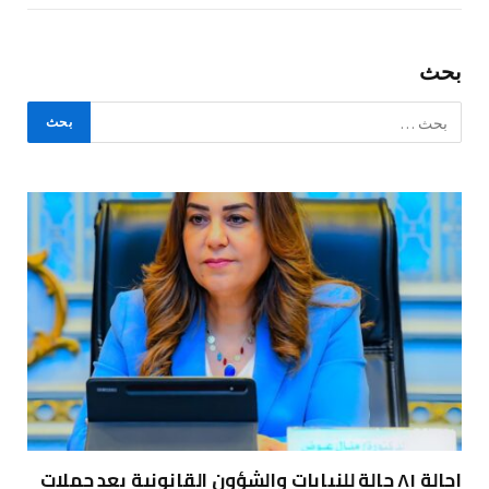
بحث
إحالة ٨١ حالة للنيابات والشؤون القانونية بعد حملات