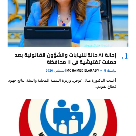
إحالة ٨١ حالة للنيابات والشؤون القانونية بعد
حملات تفتيشية في ١١ محافظة
بواسطة
8 أغسطس، 2026
MOHAMED ELARABY
أعلنت الدكتورة منال عوض، وزيرة التنمية المحلية والبيئة، نتائج جهود
قطاع تقويم…