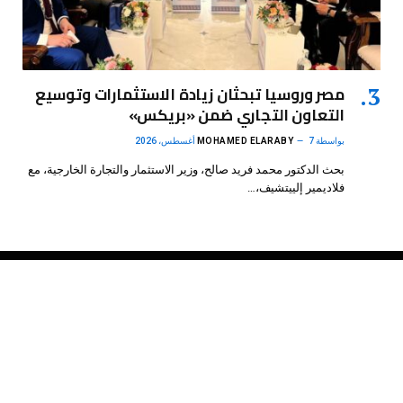
مصر وروسيا تبحثان زيادة الاستثمارات وتوسيع
التعاون التجاري ضمن «بريكس»
بواسطة
7 أغسطس، 2026
MOHAMED ELARABY
بحث الدكتور محمد فريد صالح، وزير الاستثمار والتجارة الخارجية، مع
فلاديمير إلييتشيف،…
فيسبوك
X
الانستغرام
بينتيريست
(Twitter)
.
DMB Agency
© 2026 Powered by