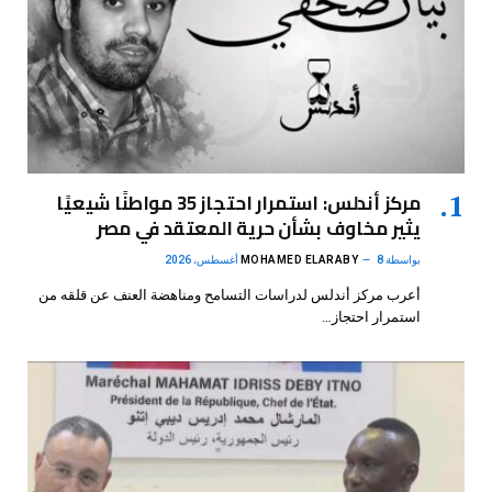
مركز أندلس: استمرار احتجاز 35 مواطنًا شيعيًا
يثير مخاوف بشأن حرية المعتقد في مصر
بواسطة
8 أغسطس، 2026
MOHAMED ELARABY
أعرب مركز أندلس لدراسات التسامح ومناهضة العنف عن قلقه من
استمرار احتجاز…