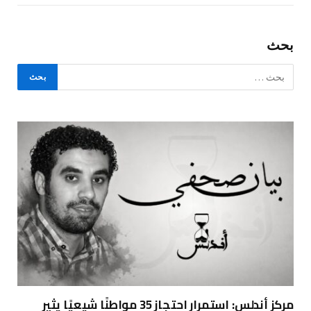
بحث
مركز أندلس: استمرار احتجاز 35 مواطنًا شيعيًا يثير