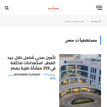
»
الرئيسية
مستشفيات مصر
مستشفيات مصر
تأمين صحي شامل خلال عيد
الفطر.. استعدادات مكثفة
في 259 منشأة طبية بمصر
بواسطة
MOHAMED ELARABY
19 مارس،
2026