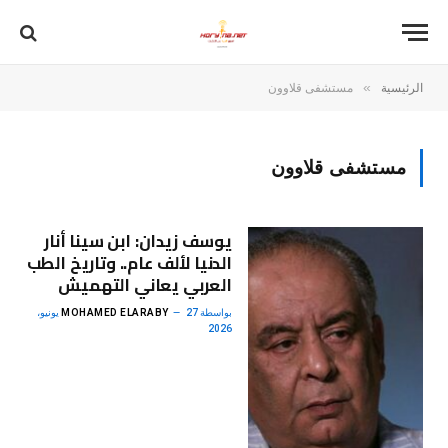
»
الرئيسية
مستشفى قلاوون
مستشفى قلاوون
يوسف زيدان: ابن سينا أنار
الدنيا لألف عام.. وتاريخ الطب
العربي يعاني التهميش
بواسطة
MOHAMED ELARABY
27 يونيو،
2026