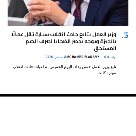
وزير العمل يتابع حادث انقلاب سيارة تقل عمالًا
بالجيزة ويوجه بحصر الضحايا لصرف الدعم
المستحق
بواسطة
6 أغسطس، 2026
MOHAMED ELARABY
تابع وزير العمل حسن رداد، اليوم الخميس، تداعيات حادث انقلاب
سيارة كانت…
فيسبوك
X
الانستغرام
بينتيريست
(Twitter)
.
DMB Agency
© 2026 Powered by