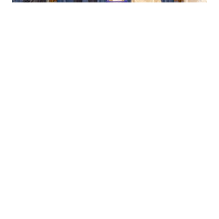
مباحثات مصرية تشادية لتعزيز العلاقات
الاقتصادية ومناقشة تطورات السودان والساحل
بواسطة
6 أغسطس، 2026
MOHAMED ELARABY
التقى الدكتور بدر عبد العاطي، وزير الخارجية والتعاون الدولي
والمصريين بالخارج، اليوم…