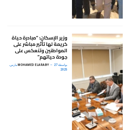
وزير الإسكان: “مبادرة حياة
كريمة لها تأثير مباشر على
المواطنين وتنعكس على
جودة حياتهم”
بواسطة
MOHAMED ELARABY
27 مارس،
2025