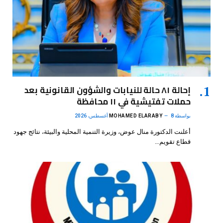
إحالة ٨١ حالة للنيابات والشؤون القانونية بعد
حملات تفتيشية في ١١ محافظة
بواسطة
8 أغسطس، 2026
MOHAMED ELARABY
أعلنت الدكتورة منال عوض، وزيرة التنمية المحلية والبيئة، نتائج جهود
قطاع تقويم…