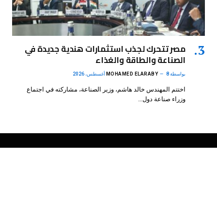
مصر تتحرك لجذب استثمارات هندية جديدة في
الصناعة والطاقة والغذاء
بواسطة
8 أغسطس، 2026
MOHAMED ELARABY
اختتم المهندس خالد هاشم، وزير الصناعة، مشاركته في اجتماع
وزراء صناعة دول…
فيسبوك
X
الانستغرام
بينتيريست
(Twitter)
.
DMB Agency
© 2026 Powered by