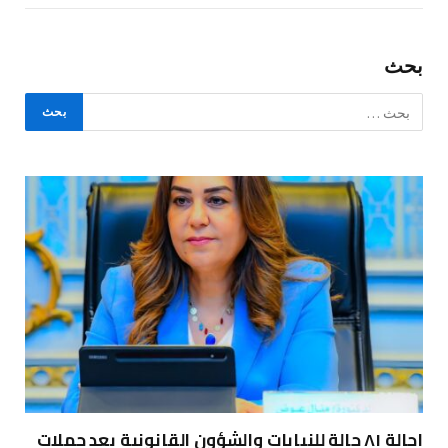
بحث
إحالة ٨١ حالة للنيابات والشؤون القانونية بعد حملات