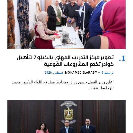
تطوير مركز التدريب المهني بالكيلو 7 لتأهيل
كوادر تخدم المشروعات القومية
بواسطة
5 أغسطس، 2026
MOHAMED ELARABY
أعلن وزير العمل حسن رداد، ومحافظ مطروح اللواء الدكتور محمد
الزملوط، تنفيذ…