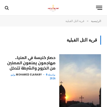
»
الرئيسية
قرية التل القبلية
قرية التل القبلية
حصار كنيسة في المنيا..
مهاجمون يمنعون المصلين
من الخروج والشرطة تتدخل
بواسطة
MOHAMED ELARABY
8 يوليو،
2026