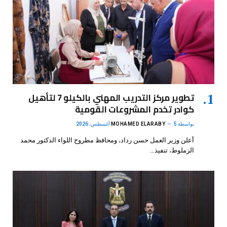
تطوير مركز التدريب المهني بالكيلو 7 لتأهيل
كوادر تخدم المشروعات القومية
بواسطة
5 أغسطس، 2026
MOHAMED ELARABY
أعلن وزير العمل حسن رداد، ومحافظ مطروح اللواء الدكتور محمد
الزملوط، تنفيذ…