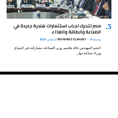
مصر تتحرك لجذب استثمارات هندية جديدة في
الصناعة والطاقة والغذاء
بواسطة
8 أغسطس، 2026
MOHAMED ELARABY
اختتم المهندس خالد هاشم، وزير الصناعة، مشاركته في اجتماع
وزراء صناعة دول…
فيسبوك
X
الانستغرام
بينتيريست
(Twitter)
.
DMB Agency
© 2026 Powered by