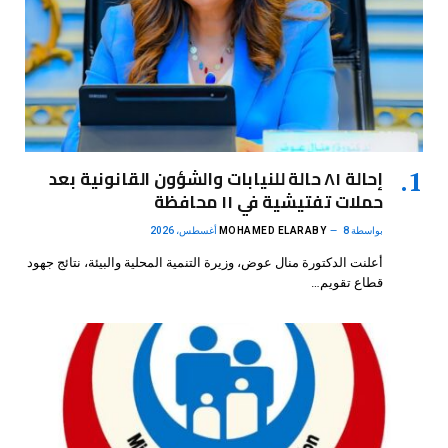
إحالة ٨١ حالة للنيابات والشؤون القانونية بعد
حملات تفتيشية في ١١ محافظة
بواسطة
8 أغسطس، 2026
MOHAMED ELARABY
أعلنت الدكتورة منال عوض، وزيرة التنمية المحلية والبيئة، نتائج جهود
قطاع تقويم…