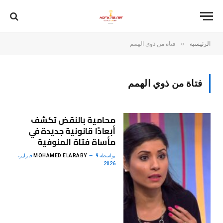
»
الرئيسية
فتاة من ذوي الهمم
فتاة من ذوي الهمم
محامية بالنقض تكشف
أبعادًا قانونية جديدة في
مأساة فتاة المنوفية
بواسطة
MOHAMED ELARABY
9 فبراير،
2026