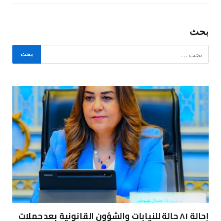
بحث
إحالة ٨١ حالة للنيابات والشؤون القانونية بعد حملات