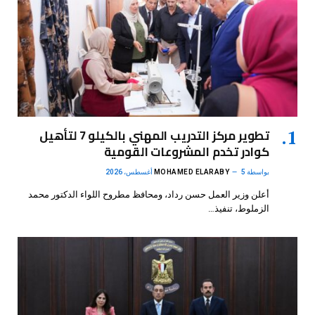
تطوير مركز التدريب المهني بالكيلو 7 لتأهيل
كوادر تخدم المشروعات القومية
بواسطة
5 أغسطس، 2026
MOHAMED ELARABY
أعلن وزير العمل حسن رداد، ومحافظ مطروح اللواء الدكتور محمد
الزملوط، تنفيذ…