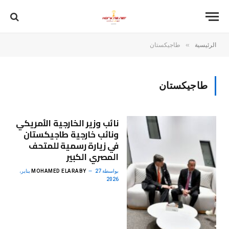
»
الرئيسية
طاجيكستان
طاجيكستان
نائب وزير الخارجية الأمريكي
ونائب خارجية طاجيكستان
في زيارة رسمية للمتحف
المصري الكبير
بواسطة
MOHAMED ELARABY
27 يناير،
2026