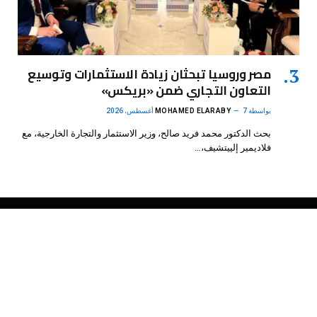
مصر وروسيا تبحثان زيادة الاستثمارات وتوسيع
التعاون التجاري ضمن «بريكس»
بواسطة
7 أغسطس، 2026
MOHAMED ELARABY
بحث الدكتور محمد فريد صالح، وزير الاستثمار والتجارة الخارجية، مع
فلاديمير إلييتشيف،…
فيسبوك
X
الانستغرام
بينتيريست
(Twitter)
.
DMB Agency
© 2026 Powered by