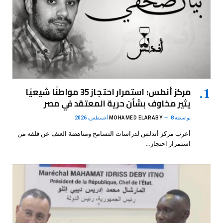
مركز أندلس: استمرار احتجاز 35 مواطنًا شيعيًا
يثير مخاوف بشأن حرية المعتقد في مصر
بواسطة
8 أغسطس، 2026
MOHAMED ELARABY
أعرب مركز أندلس لدراسات التسامح ومناهضة العنف عن قلقه من
استمرار احتجاز…