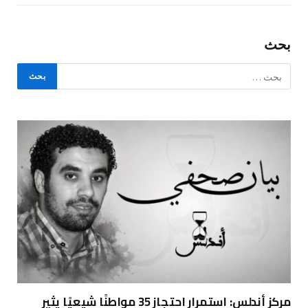
بحث
مركز أندلس: استمرار احتجاز 35 مواطنًا شيعيًا يثير