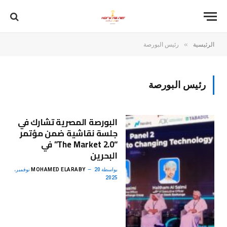
»
الرئيسية
رئيس البورصة
رئيس البورصة
البورصة المصرية تشارك في
جلسة نقاشية ضمن مؤتمر
“The Market 2.0” في
البحرين
بواسطة
MOHAMED ELARABY
20 نوفمبر،
2025