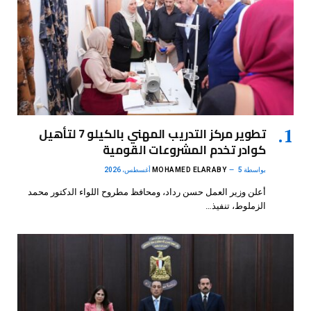
تطوير مركز التدريب المهني بالكيلو 7 لتأهيل
كوادر تخدم المشروعات القومية
بواسطة
5 أغسطس، 2026
MOHAMED ELARABY
أعلن وزير العمل حسن رداد، ومحافظ مطروح اللواء الدكتور محمد
الزملوط، تنفيذ…