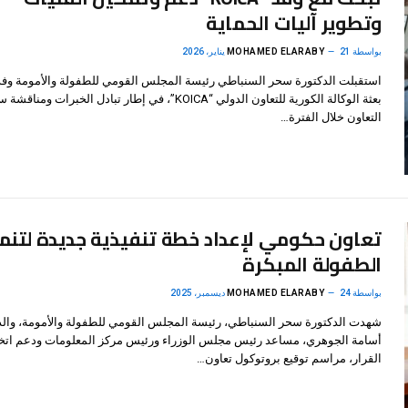
وتطوير آليات الحماية
بواسطة
21 يناير، 2026
MOHAMED ELARABY
استقبلت الدكتورة سحر السنباطي رئيسة المجلس القومي للطفولة والأمومة وفدً
بعثة الوكالة الكورية للتعاون الدولي “KOICA”، في إطار تبادل الخبرات ومناق
التعاون خلال الفترة…
تعاون حكومي لإعداد خطة تنفيذية جديدة لتنم
الطفولة المبكرة
بواسطة
24 ديسمبر، 2025
MOHAMED ELARABY
شهدت الدكتورة سحر السنباطي، رئيسة المجلس القومي للطفولة والأمومة، والد
أسامة الجوهري، مساعد رئيس مجلس الوزراء ورئيس مركز المعلومات ودعم اتخا
القرار، مراسم توقيع بروتوكول تعاون…